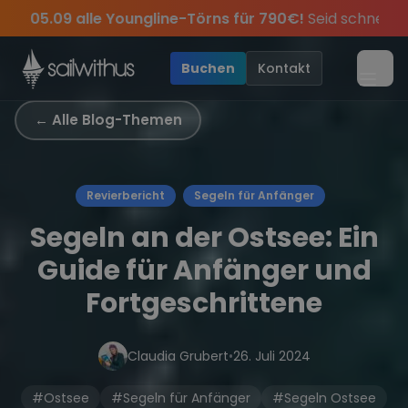
Skip to content
e Youngline-Törns für 790€!
Seid schnell und sichert euch
 des Jahres, sei dabei.
-Tipps
Sichere Dir jetzt
und exklusive Angebote mehr Sowie
Dein Meilenbuch und Deine sailwi
Season Closing Party 2026
20€ Rabatt a
•
Buchen
Kontakt
Menü
← Alle Blog-Themen
Revierbericht
Segeln für Anfänger
Segeln an der Ostsee: Ein
Guide für Anfänger und
Fortgeschrittene
Claudia Grubert
•
26. Juli 2024
#Ostsee
#Segeln für Anfänger
#Segeln Ostsee