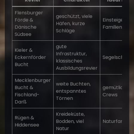
Flensburger
geschützt, viele
Förde &
Einsteiger,
Häfen, kurze
Dänische
Familien
Schläge
Südsee
gute
Kieler &
Infrastruktur,
Eckernförder
Segelschüler
klassisches
Bucht
Ausbildungsrevier
Mecklenburger
weite Buchten,
Bucht &
gemütliche
entspanntes
Fischland-
Crews
Törnen
Darß
Kreideküste,
Rügen &
Bodden, viel
Naturfans
Hiddensee
Natur