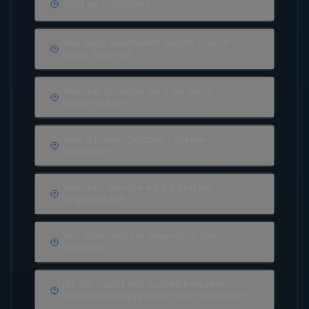
Gibt es Flottillen?
Wie viele Seemeilen segelt man in
einer Woche?
Welche Sprache wird an Bord
gesprochen?
Wer ist mein Skipper / meine
Skipperin?
Welcher Service wird inklusive
angeboten?
Wo übernachtet eigentlich der
Skipper?
Ist die Yacht mit ausreichendem
Sicherheitsequipment ausgestattet?