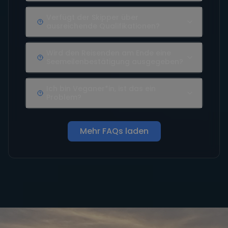
Verfügt der Skipper über
ausreichende Qualifikationen?
Wird den Reisenden am Ende eine
Seemeilenbestätigung ausgegeben?
Ich bin Veganer*in, ist das ein
Problem?
Mehr FAQs laden