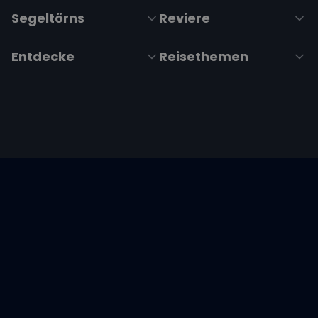
Segeltörns
Reviere
Entdecke
Reisethemen
Folge uns über Social Media
Impressum
|
Datenschutzerklärung
|
ARB's
|
Cookie-
Richtlinie
|
Cookie-Einstellungen