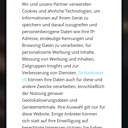
Wir und unsere Partner verwenden
GERMAN
Cookies und ähnliche Technologien, um
Die Ostsee ist längst kein reines
ENGLISH
Informationen auf Ihrem Gerät zu
Sommerrevier. In der
Nebensaison segelst du
speichern und darauf zuzugreifen und
die Ostsee
mit klarer Luft, ruhigeren Häfen und
personenbezogene Daten wie Ihre IP-
besonderem Licht – ideal für alle, die dem
Adresse, eindeutige Kennungen und
Hochsaison-Trubel entgehen wollen. Und
Browsing-Daten zu verarbeiten, für
selbst die kalte Jahreszeit hat ihren Reiz: Was
personalisierte Werbung und Inhalte,
beim
Wintersegeln an der Ostsee
auf dich
Messung von Werbung und Inhalten,
wartet und worauf es dabei ankommt,
Zielgruppen-Insights und zur
erfährst du im eigenen Guide.
Verbesserung von Diensten.
Drittanbieter
(4)
können Ihre Daten auch für diese und
andere Zwecke verarbeiten, einschließlich
Mehr als Segeln: aktiv, kulinarisch und
der Nutzung genauer
nachhaltig
Geolokalisierungsdaten und
Gerätemerkmale. Ihre Auswahl gilt nur für
Ein Ostsee-Törn ist mehr als nur Segeln. Wer
diese Website. Einige Anbieter können
es aktiv mag, kombiniert beim
Aktivurlaub an
sich statt auf Ihre Einwilligung auf
der Ostsee
Mitsegeln mit Wandern und
berechtigte Interessen stützen; Sie haben