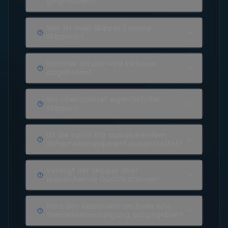
gesprochen?
Wer ist mein Skipper / meine
Skipperin?
Welcher Service wird inklusive
angeboten?
Wo übernachtet eigentlich der
Skipper?
Ist die Yacht mit ausreichendem
Sicherheitsequipment ausgestattet?
Verfügt der Skipper über
ausreichende Qualifikationen?
Wird den Reisenden am Ende eine
Seemeilenbestätigung ausgegeben?