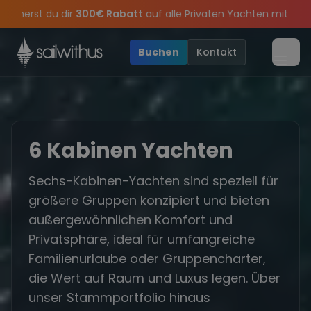
Skip to content
Rabatt
auf alle Privaten Yachten mit Skipper in
Griechenland u
 feiern die Törns, die Crew und die besten Geschichten des Jahre
e Angebote mehr Sowie
Sichere Dir jetzt
Dein Meilenbuch und Deine sailwithus-C
20€ Rabatt auf deinen ersten Törn
!
•
Buchen
Kontakt
Menü
6 Kabinen Yachten
Sechs-Kabinen-Yachten sind speziell für
größere Gruppen konzipiert und bieten
außergewöhnlichen Komfort und
Privatsphäre, ideal für umfangreiche
Familienurlaube oder Gruppencharter,
die Wert auf Raum und Luxus legen. Über
unser Stammportfolio hinaus