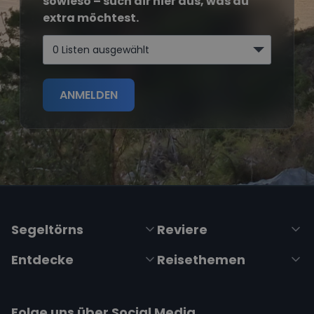
sowieso – such dir hier aus, was du
extra möchtest.
0 Listen ausgewählt
ANMELDEN
Segeltörns
Reviere
Entdecke
Reisethemen
Folge uns über Social Media