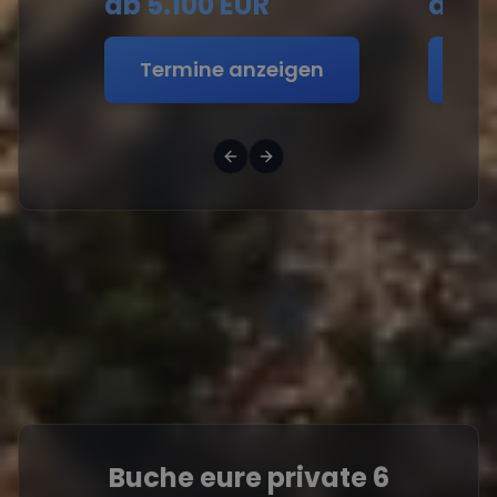
ab
5.100 EUR
ab
5
Termine anzeigen
Te
Buche eure private 6