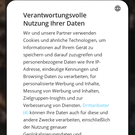
Kabinen Yacht
Verantwortungsvolle
Genieße die Privatsphäre einer eigenen
Nutzung Ihrer Daten
GERMAN
Yacht und die Freiheit, jeden Tag neue
Wir und unsere Partner verwenden
Horizonte zu entdecken. Perfekt für
GERMAN
Cookies und ähnliche Technologien, um
Gruppen: Teile die Kosten und spare
ENGLISH
Informationen auf Ihrem Gerät zu
Geld. Dein Meer, deine Regeln, dein
speichern und darauf zuzugreifen und
Budget.
personenbezogene Daten wie Ihre IP-
Adresse, eindeutige Kennungen und
Browsing-Daten zu verarbeiten, für
6 Kabinen Yacht buchen
personalisierte Werbung und Inhalte,
Messung von Werbung und Inhalten,
persönliche Beratung
Zielgruppen-Insights und zur
Verbesserung von Diensten.
Drittanbieter
(4)
können Ihre Daten auch für diese und
andere Zwecke verarbeiten, einschließlich
der Nutzung genauer
Geolokalisierungsdaten und