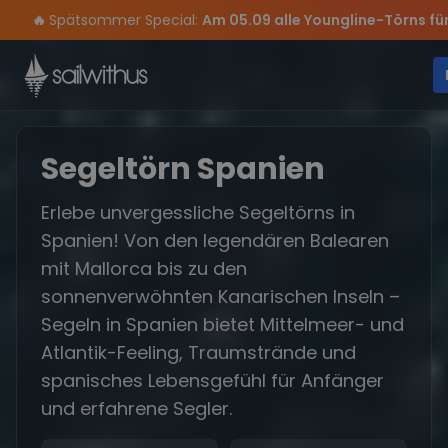
Skip to content
Sichere Dir jetzt
Dein Meilenbuch und Deine sailwithus-C
Verpass keine
Season Closing Party 2026!
Törn-Updates, Insider-Tipps
Die Saison war legendär – wir 
und exklusive
Segeltörn Spanien
Erlebe unvergessliche Segeltörns in
Spanien! Von den legendären Balearen
mit Mallorca bis zu den
sonnenverwöhnten Kanarischen Inseln –
Segeln in Spanien bietet Mittelmeer- und
Atlantik-Feeling, Traumstrände und
spanisches Lebensgefühl für Anfänger
und erfahrene Segler.