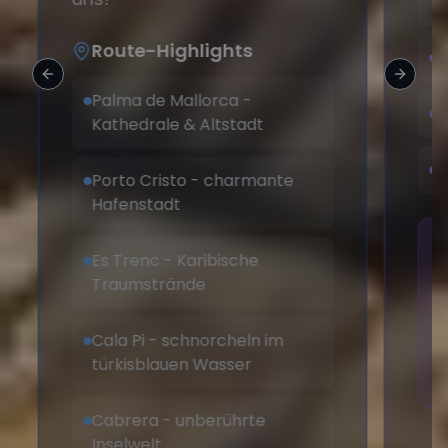
&
Route-Highlights
S
Previous slide
Next sl
Palma de Mallorca -
V
Kathedrale & Altstadt
E
Porto Cristo - charmante
Hafenstadt
Es Trenc - Karibische
Traumstrände
Cala Pi - schnorcheln im
türkisblauen Wasser
Cabrera - unberührte
Inselwelt