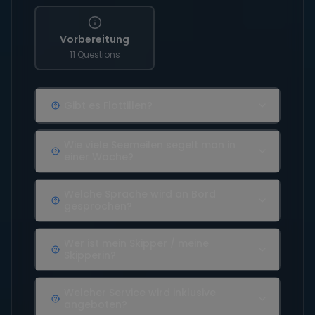
Vorbereitung
11 Questions
Gibt es Flottillen?
Wie viele Seemeilen segelt man in
einer Woche?
Welche Sprache wird an Bord
gesprochen?
Wer ist mein Skipper / meine
Skipperin?
Welcher Service wird inklusive
angeboten?