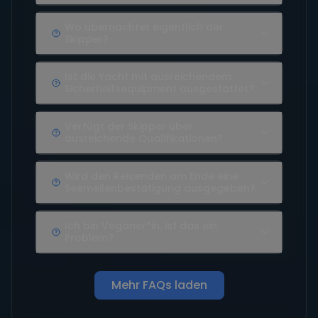
Wo übernachtet eigentlich der
Skipper?
Ist die Yacht mit ausreichendem
Sicherheitsequipment ausgestattet?
Verfügt der Skipper über
ausreichende Qualifikationen?
Wird den Reisenden am Ende eine
Seemeilenbestätigung ausgegeben?
Ich bin Veganer*in, ist das ein
Problem?
Mehr FAQs laden