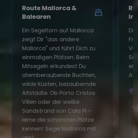
Route Mallorca &
Ro
Balearen
Ins
Ein Segeltörn auf Mallorca
Die
zeigt Dir "das andere
Frü
Mallorca" und führt Dich zu
Vul
einmaligen Plätzen. Beim
Seg
Mitsegeln erkundest Du
ein
atemberaubende Buchten,
Afr
wilde Küsten, bezaubernde
R
Altstädte. Ob Porto Cristos
Villen oder der weiße
T
Sandstrand von Cala Pi –
T
lerne die schönsten Plätze
kennen! Segel Mallorca mit
L
uns!