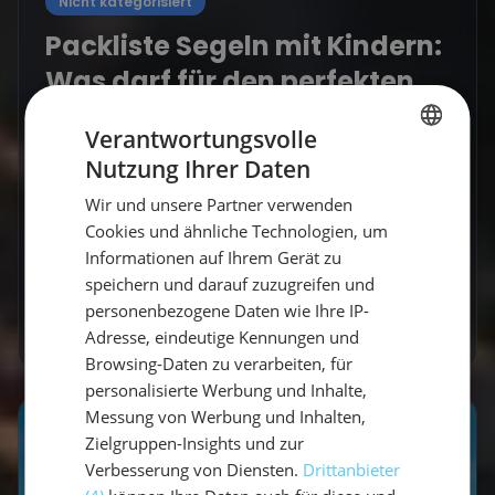
Nicht kategorisiert
Packliste Segeln mit Kindern:
Was darf für den perfekten
Familientörn nicht fehlen?
Verantwortungsvolle
Segeln mit Kindern ist ein unvergessliches
Nutzung Ihrer Daten
GERMAN
Erlebnis - wenn man gut vorbereitet ist. Eine
Wir und unsere Partner verwenden
GERMAN
durchdachte Packliste Segeln mit Kindern
Cookies und ähnliche Technologien, um
sorgt...
ENGLISH
Informationen auf Ihrem Gerät zu
speichern und darauf zuzugreifen und
Vicci
•
10. Juli 2026
personenbezogene Daten wie Ihre IP-
Mehr erfahren
Adresse, eindeutige Kennungen und
Browsing-Daten zu verarbeiten, für
personalisierte Werbung und Inhalte,
Messung von Werbung und Inhalten,
Zielgruppen-Insights und zur
Verbesserung von Diensten.
Drittanbieter