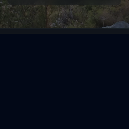
Segeltörns
Reviere
Entdecke
Reisethemen
Folge uns über Social Media
Impressum
|
Datenschutzerklärung
|
ARB's
|
Cookie-
Richtlinie
|
Cookie-Einstellungen