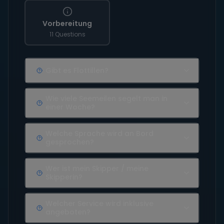
Vorbereitung
11 Questions
Gibt es Flottillen?
Wie viele Seemeilen segelt man in
einer Woche?
Welche Sprache wird an Bord
gesprochen?
Wer ist mein Skipper / meine
Skipperin?
Welcher Service wird inklusive
angeboten?