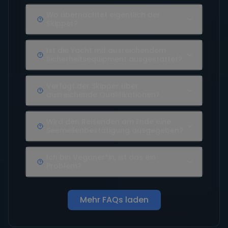
Wo übernachtet eigentlich der
Skipper?
Ist die Yacht mit ausreichendem
Sicherheitsequipment ausgestattet?
Verfügt der Skipper über
ausreichende Qualifikationen?
Wird den Reisenden am Ende eine
Seemeilenbestätigung ausgegeben?
Ich bin Veganer*in, ist das ein
Problem?
Mehr FAQs laden