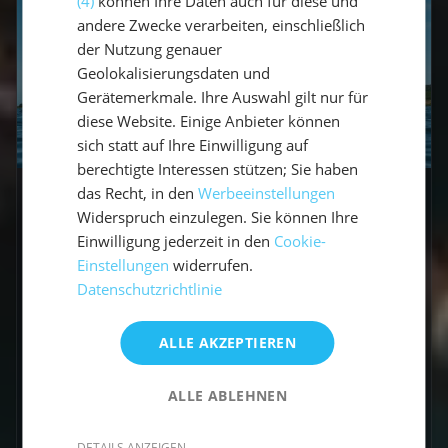
(4)
können Ihre Daten auch für diese und
andere Zwecke verarbeiten, einschließlich
der Nutzung genauer
Geolokalisierungsdaten und
Gerätemerkmale. Ihre Auswahl gilt nur für
diese Website. Einige Anbieter können
sich statt auf Ihre Einwilligung auf
berechtigte Interessen stützen; Sie haben
das Recht, in den
Werbeeinstellungen
Revierbericht
Widerspruch einzulegen. Sie können Ihre
7 Tage Ostsee ab Fehmarn:
Einwilligung jederzeit in den
Cookie-
Einstellungen
widerrufen.
Ultimativer Törnvorschlag
Datenschutzrichtlinie
für Familien (Lübecker Bucht
& Lolland)
ALLE AKZEPTIEREN
Die Ostsee ist eines der besten Reviere für
ALLE ABLEHNEN
einen Segeltörn mit Kindern. Kurze Distanzen,
geschützte Buchten und viele
DETAILS ANZEIGEN