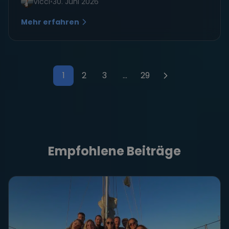
Vicci
•
30. Juni 2026
Mehr erfahren
1
2
3
…
29
Seitennummerierung der Bei
Empfohlene Beiträge