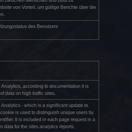
 um zwischen Menschen und Bots zu
ebsite von Vorteil, um gültige Berichte über die
en.
itzungsstatus des Benutzers
Analytics, according to documentation it is
of data on high traffic sites.
nalytics - which is a significant update to
cookie is used to distinguish unique users by
ifier. It is included in each page request in a
 data for the sites analytics reports.