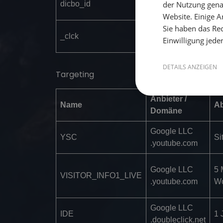
dicbo_id
sailwithus.de
der Nutzung gena
Sekun
Website. Einige An
Sie haben das Rec
_clck
.sailwithus.de
1 Jahr
Einwilligung jede
DETAILS ANZEIGEN
Targeting
Anbieter /
Name
Ab
Domäne
Google LLC
YSC
Si
.youtube.com
Google LLC
5 
VISITOR_INFO1_LIVE
.youtube.com
W
Google LLC
IDE
1 
.doubleclick.net