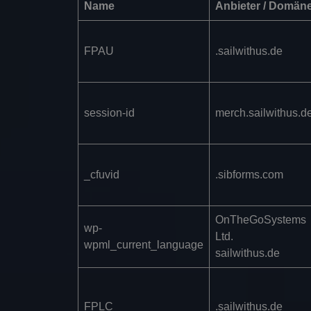
Name
Anbieter / Domän
FPAU
.sailwithus.de
session-id
merch.sailwithus.d
_cfuvid
.sibforms.com
OnTheGoSystems
wp-
Ltd.
wpml_current_language
sailwithus.de
FPLC
.sailwithus.de