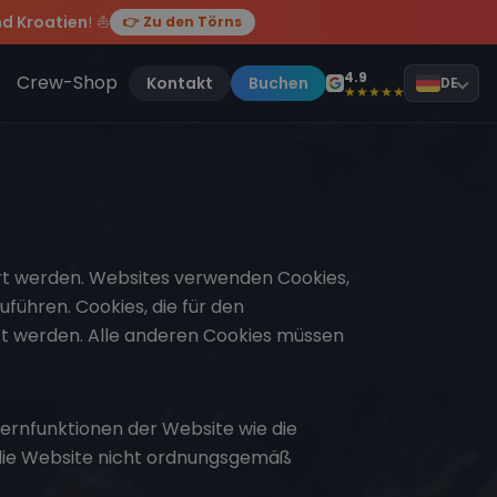
d Kroatien
! ⛵
👉 Zu den Törns
, sei dabei.
4.9
Crew-Shop
Kontakt
Buchen
DE
★★★★★
ert werden. Websites verwenden Cookies,
führen. Cookies, die für den
zt werden. Alle anderen Cookies müssen
ernfunktionen der Website wie die
 die Website nicht ordnungsgemäß