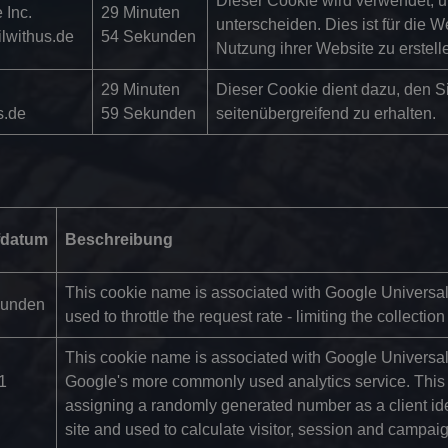
Dieser Cookie wird verwendet,
 Inc.
29 Minuten
unterscheiden. Dies ist für die W
ilwithus.de
54 Sekunden
Nutzung ihrer Website zu erstell
29 Minuten
Dieser Cookie dient dazu, den S
s.de
59 Sekunden
seitenübergreifend zu erhalten.
fdatum
Beschreibung
This cookie name is associated with Google Universal 
kunden
used to throttle the request rate - limiting the collection 
This cookie name is associated with Google Universal A
1
Google's more commonly used analytics service. This 
assigning a randomly generated number as a client ident
site and used to calculate visitor, session and campaign