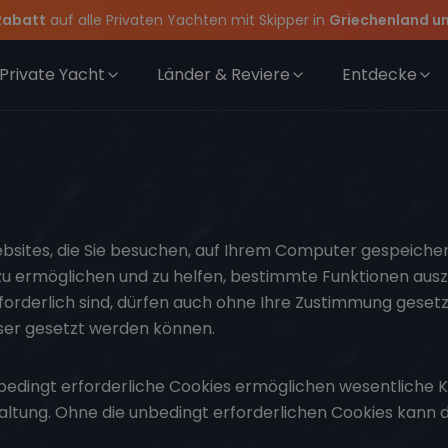
Rabatt
auf alle Privaten Yachten mit Skipper in
Griechenland un
rewwear
feiern die Törns, die Crew und die besten Geschichten des Jahres
 Angebote mehr Sowie
für Deinen Törn!
20€ Rabatt auf deinen ersten Törn
!
Private Yacht
Länder & Reviere
Entdecke
Websites, die Sie besuchen, auf Ihrem Computer gespeich
zu ermöglichen und zu helfen, bestimmte Funktionen auszu
rderlich sind, dürfen auch ohne Ihre Zustimmung geset
ser gesetzt werden können.
edingt erforderliche Cookies ermöglichen wesentliche K
ltung. Ohne die unbedingt erforderlichen Cookies kann