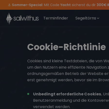
Skip to content
⚓
Sommer-Special
: Mit Code
Yacht
sicherst du dir
300€ 
Sichere Dir jetzt
Verpass keine
Season Closing Party 2026!
Törn-Updates, Insider-Tipps
Dein Meilenbuch und Deine sailwithus-C
Die Saison war legendär – wir 
und exklusive
Terminfinder
Segeltörns
Cookie-Richtlinie
Cookies sind kleine Textdateien, die von 
um den Nutzern eine effiziente Navigation 
ordnungsgemäßen Betrieb der Website erfo
erst genehmigt werden, bevor sie im Brow
Unbedingt erforderliche Cookies.
Unb
Benutzeranmeldung und die Kontoverwa
verwendet werden.