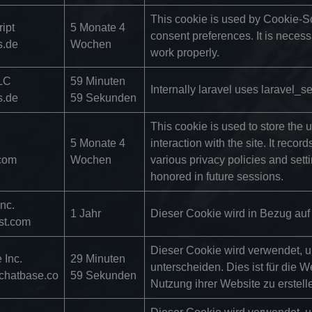
This cookie is used by Cookie-Sc
ipt
5 Monate 4
consent preferences. It is neces
s.de
Wochen
work properly.
LLC
59 Minuten
Internally laravel uses laravel_se
s.de
59 Sekunden
This cookie is used to store the 
5 Monate 4
interaction with the site. It recor
.com
Wochen
various privacy policies and sett
honored in future sessions.
Inc.
1 Jahr
Dieser Cookie wird in Bezug auf 
est.com
Dieser Cookie wird verwendet,
 Inc.
29 Minuten
unterscheiden. Dies ist für die W
chatbase.co
59 Sekunden
Nutzung ihrer Website zu erstell