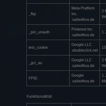
Meta Platform
2 
_fbp
Inc.
W
.sailwithus.de
Pinterest Inc.
_pin_unauth
1 
.sailwithus.de
Google LLC
test_cookie
15
.doubleclick.net
Google LLC
2 
_gcl_au
.sailwithus.de
W
Google
1 
FPID
.sailwithus.de
Mo
Funktionalität