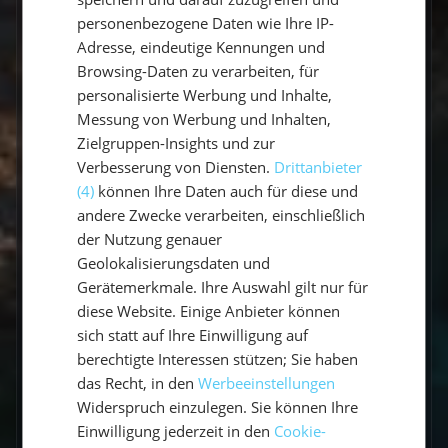
Wie viele Seemeilen segelt man in
personenbezogene Daten wie Ihre IP-
einer Woche?
Adresse, eindeutige Kennungen und
Browsing-Daten zu verarbeiten, für
Welche Sprache wird an Bord
personalisierte Werbung und Inhalte,
gesprochen?
Messung von Werbung und Inhalten,
Zielgruppen-Insights und zur
Wer ist mein Skipper / meine
Verbesserung von Diensten.
Drittanbieter
Skipperin?
(4)
können Ihre Daten auch für diese und
andere Zwecke verarbeiten, einschließlich
Welcher Service wird inklusive
der Nutzung genauer
angeboten?
Geolokalisierungsdaten und
Gerätemerkmale. Ihre Auswahl gilt nur für
Wo übernachtet eigentlich der
diese Website. Einige Anbieter können
Skipper?
sich statt auf Ihre Einwilligung auf
berechtigte Interessen stützen; Sie haben
Ist die Yacht mit ausreichendem
Sicherheitsequipment ausgestattet?
das Recht, in den
Werbeeinstellungen
Widerspruch einzulegen. Sie können Ihre
Einwilligung jederzeit in den
Cookie-
Verfügt der Skipper über