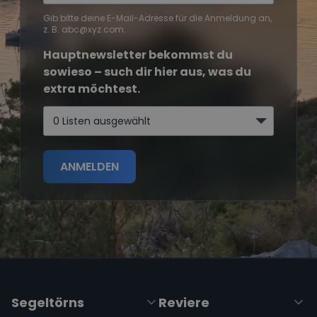
Gib bitte deine E-Mail-Adresse für die Anmeldung an,
z. B. abc@xyz.com.
Hauptnewsletter bekommst du
sowieso – such dir hier aus, was du
extra möchtest.
0 Listen ausgewählt
ANMELDEN
Segeltörns
Reviere