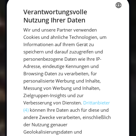
Der SBF See ist der erste Schritt in die Welt des
Verantwortungsvolle
Segelns und Motorbootens. Mit
Nutzung Ihrer Daten
GERMAN
überschaubarem Aufwand (ca. 2–4 Wochen
Lernzeit) und moderaten Kosten öffnet er
Wir und unsere Partner verwenden
GERMAN
Cookies und ähnliche Technologien, um
Türen zu eigenverantwortlichem Segeln. Wer
ENGLISH
Informationen auf Ihrem Gerät zu
zunächst ohne Schein erste Erfahrungen
speichern und darauf zuzugreifen und
sammeln möchte, findet bei sailwithus.de
personenbezogene Daten wie Ihre IP-
Mitsegel-Törns
mit erfahrenem Skipper.
Adresse, eindeutige Kennungen und
Browsing-Daten zu verarbeiten, für
👉
Noch kein Segelschein – aber Lust auf
personalisierte Werbung und Inhalte,
Segeln?
Jetzt Mitsegel-Törn buchen
und
Messung von Werbung und Inhalten,
erste Erfahrungen sammeln!
Zielgruppen-Insights und zur
Verbesserung von Diensten.
Drittanbieter
(4)
können Ihre Daten auch für diese und
Das könnte dich auch interessieren
andere Zwecke verarbeiten, einschließlich
der Nutzung genauer
Segelschein Kosten im Vergleich
– was SBF,
Geolokalisierungsdaten und