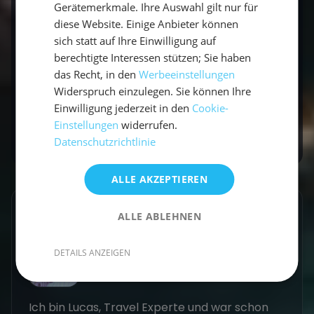
Gerätemerkmale. Ihre Auswahl gilt nur für
SKS und Hochseeschein wirklich kosten
diese Website. Einige Anbieter können
Die 9 Seemannsknoten für den SBF
–
sich statt auf Ihre Einwilligung auf
Schritt-für-Schritt-Anleitung für die
berechtigte Interessen stützen; Sie haben
Prüfung
das Recht, in den
Werbeeinstellungen
Widerspruch einzulegen. Sie können Ihre
Segelboot Versicherung
– welcher Schutz
Einwilligung jederzeit in den
Cookie-
nach dem Schein sinnvoll ist
Einstellungen
widerrufen.
Datenschutzrichtlinie
ALLE AKZEPTIEREN
GESCHRIEBEN VON
ALLE ABLEHNEN
Lucas Schmitt
DETAILS ANZEIGEN
Travel Experte
Ich bin Lucas, Travel Experte und war schon