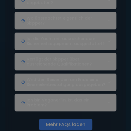
angeboten?
Wo übernachtet eigentlich der
Skipper?
Ist die Yacht mit ausreichendem
Sicherheitsequipment ausgestattet?
Verfügt der Skipper über
ausreichende Qualifikationen?
Wird den Reisenden am Ende eine
Seemeilenbestätigung ausgegeben?
Ich bin Veganer*in, ist das ein
Problem?
Mehr FAQs laden