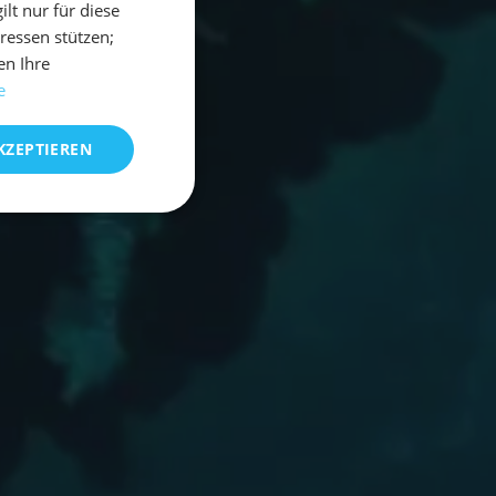
t nur für diese
eressen stützen;
en Ihre
e
KZEPTIEREN