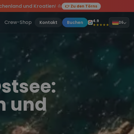
chenland und Kroatien
! ⛵
👉 Zu den Törns
en des Jahres, sei dabei.
ten Törn
!
4.9
Crew-Shop
Kontakt
Buchen
DE
★★★★★
stsee:
n und