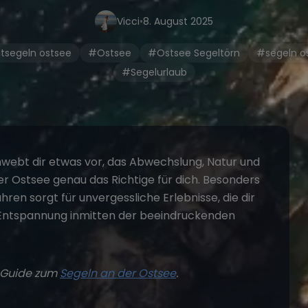
Vicci
•
8. August 2025
tsegeln ostsee
#Ostsee
#Ostsee Segeltörn
#segeln o
#Segelurlaub
webt dir etwas vor, das Abwechslung, Natur und
der
Ostsee
genau das Richtige für dich. Besonders
en sorgt für unvergessliche Erlebnisse, die dir
 Entspannung inmitten der beeindruckenden
r Guide zum
Segeln an der Ostsee
.