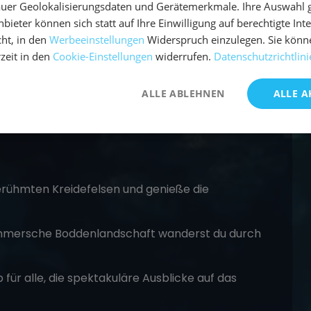
uer Geolokalisierungsdaten und Gerätemerkmale. Ihre Auswahl gil
bieter können sich statt auf Ihre Einwilligung auf berechtigte Int
ht, in den
Werbeeinstellungen
Widerspruch einzulegen. Sie könn
rzeit in den
Cookie-Einstellungen
widerrufen.
Datenschutzrichtlini
ALLE ABLEHNEN
ALLE A
 lieben, bietet die Ostsee zahlreiche Wanderwege
erühmten Kreidefelsen und genieße die
ommersche Boddenlandschaft wanderst du durch
 für alle, die spektakuläre Ausblicke auf das