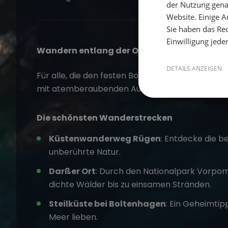
der Nutzung gena
Website. Einige An
Sie haben das Rec
Einwilligung jede
Wandern entlang der Ostseeküste
DETAILS ANZEIGEN
Für alle, die den festen Boden unter den Füßen
mit atemberaubenden Ausblicken.
Die schönsten Wanderstrecken
Küstenwanderweg Rügen
: Entdecke die b
unberührte Natur.
Darßer Ort
: Durch den Nationalpark Vorp
dichte Wälder bis zu einsamen Stränden.
Steilküste bei Boltenhagen
: Ein Geheimtipp
Meer lieben.