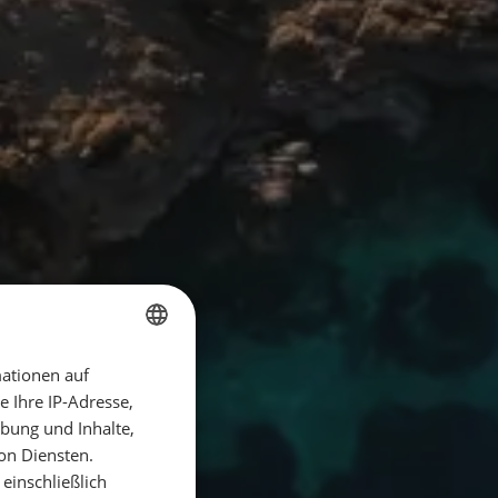
ationen auf
GERMAN
 Ihre IP-Adresse,
GERMAN
bung und Inhalte,
ENGLISH
on Diensten.
einschließlich