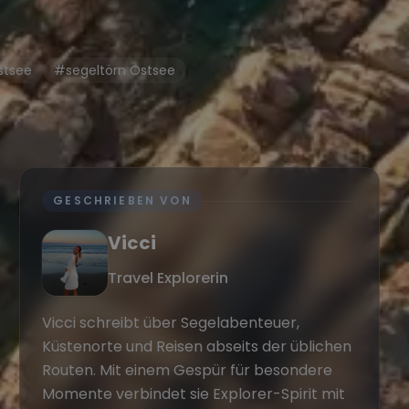
stsee
#segeltörn Ostsee
GESCHRIEBEN VON
Vicci
Travel Explorerin
Vicci schreibt über Segelabenteuer,
Küstenorte und Reisen abseits der üblichen
Routen. Mit einem Gespür für besondere
Momente verbindet sie Explorer-Spirit mit