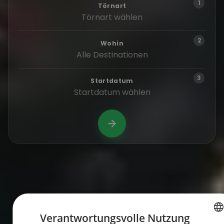
1
Törnart
Törnart wählen
2
Wohin
Alle Destinationen
3
Startdatum
Startdatum wählen
Verantwortungsvolle Nutzung