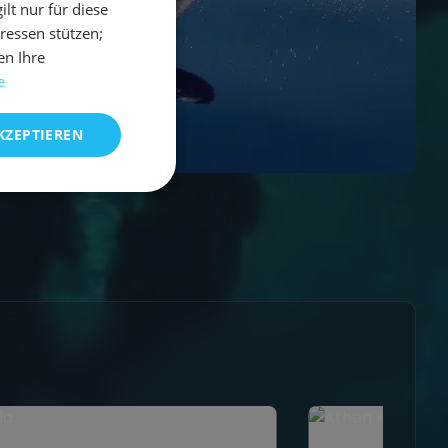
t nur für diese
eressen stützen;
en Ihre
e
KZEPTIEREN