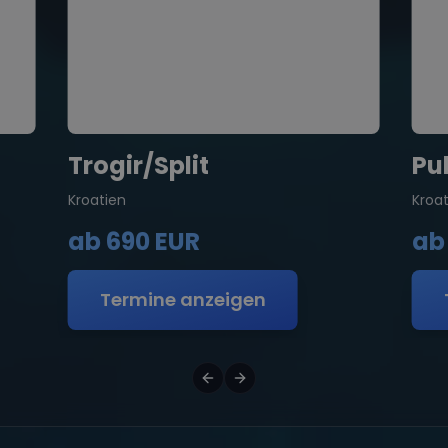
Trogir/Split
Pu
Kroatien
Kroa
ab
690 EUR
a
Termine anzeigen