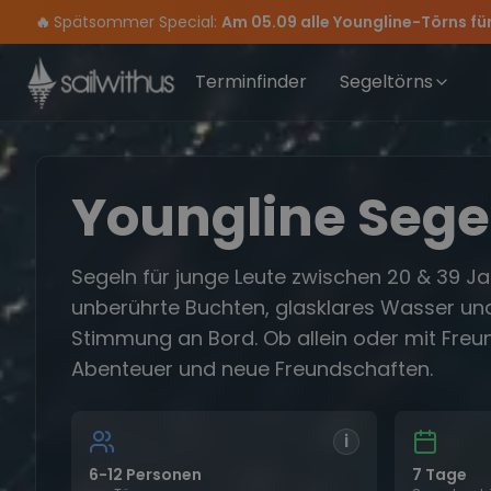
Skip to content
🔥
Spätsommer Special:
Am 05.09 alle Youngline-Törns fü
Sichere Dir jetzt
Verpass keine
Season Closing Party 2026!
Törn-Updates, Insider-Tipps
Dein Meilenbuch und Deine sailwithus-C
Die Saison war legendär – wir 
und exklusive
Terminfinder
Segeltörns
Youngline Sege
Segeln für junge Leute zwischen 20 & 39 J
unberührte Buchten, glasklares Wasser un
Stimmung an Bord. Ob allein oder mit Freun
Abenteuer und neue Freundschaften.
i
6-12 Personen
7 Tage