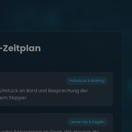
-Zeitplan
Frühstück & Briefing
hstück an Bord und Besprechung der
dem Skipper.
Leinen los & Segeln
n oder Entspannen an Deck. Wir steuern die