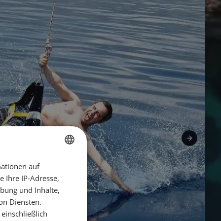
ationen auf
GERMAN
 Ihre IP-Adresse,
GERMAN
bung und Inhalte,
ENGLISH
on Diensten.
einschließlich