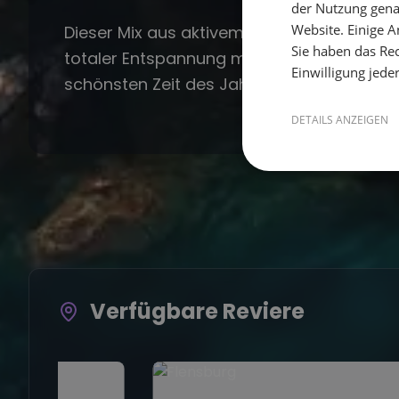
der Nutzung gena
Website. Einige An
Dieser Mix aus aktivem
Mitsegeln
,
Naturer
Sie haben das Rec
totaler Entspannung macht deinen Segelu
Einwilligung jede
schönsten Zeit des Jahres.
DETAILS ANZEIGEN
Verfügbare Reviere