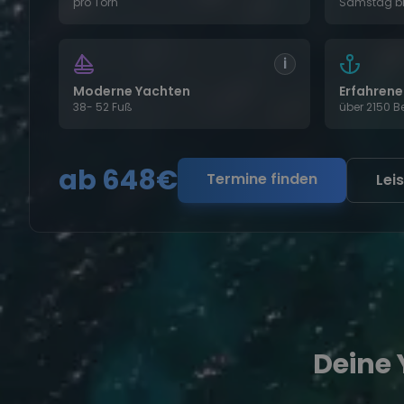
pro Törn
Samstag b
i
Moderne Yachten
Erfahrene
38- 52 Fuß
über 2150 
ab 648€
Termine finden
Lei
Deine 