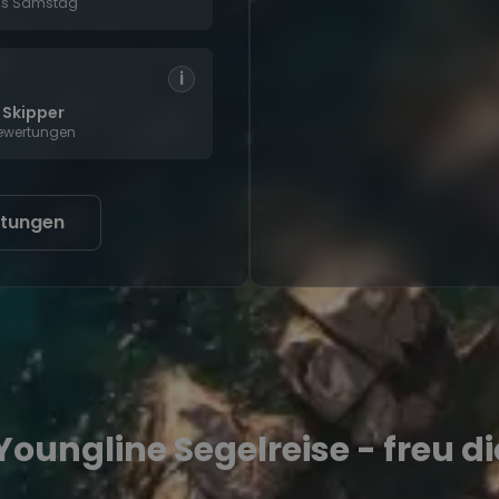
is Samstag
i
 Skipper
Bewertungen
stungen
Youngline Segelreise - freu di