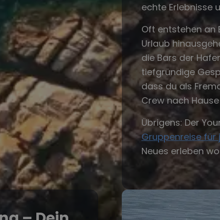
echte Erlebnisse 
Oft entstehen an 
Urlaub hinausgeh
die Bars der Haf
tiefgründige Gesp
dass du als Fremd
Crew nach Hause 
Übrigens: Der You
Gruppenreise für 
Neues erleben wol
ng – Dein