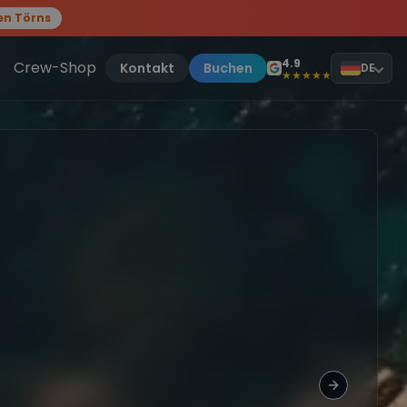
en Törns
, sei dabei.
4.9
Crew-Shop
Kontakt
Buchen
DE
★★★★★
Next slide