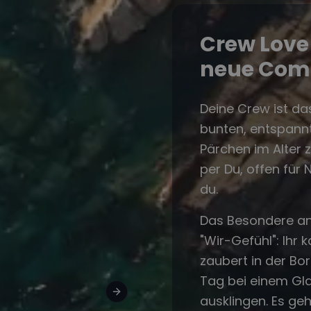
Crew Love 
neue Com
Deine Crew ist das
bunten, entspann
Pärchen im Alter z
per Du, offen für 
du.
Das Besondere an 
"Wir-Gefühl": Ihr
zaubert in der Bo
Tag bei einem Gl
ausklingen. Es geh