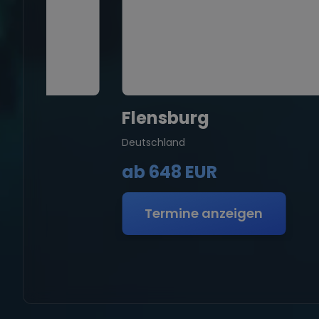
Flensburg
Deutschland
ab
648 EUR
gen
Termine anzeigen