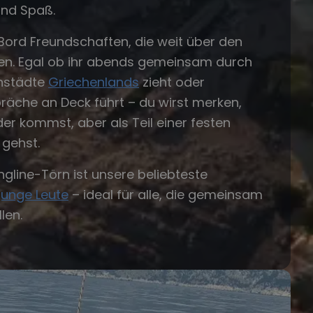
und Spaß.
Bord Freundschaften, die weit über den
en. Egal ob ihr abends gemeinsam durch
enstädte
Griechenlands
zieht oder
räche an Deck führt – du wirst merken,
er kommst, aber als Teil einer festen
gehst.
ngline-Törn ist unsere beliebteste
junge Leute
– ideal für alle, die gemeinsam
len.