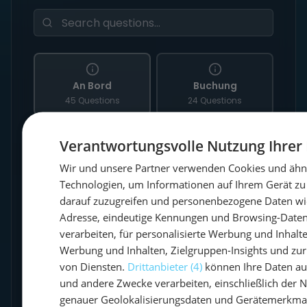
An Bord
Buchung
45 Questions
24 Questions
Verantwortungsvolle Nutzung Ihrer
Vorbereitung
Wir und unsere Partner verwenden Cookies und ähn
11 Questions
Technologien, um Informationen auf Ihrem Gerät zu
darauf zuzugreifen und personenbezogene Daten wie
Adresse, eindeutige Kennungen und Browsing-Daten
Gibt es Flottillen?
verarbeiten, für personalisierte Werbung und Inhal
Werbung und Inhalten, Zielgruppen-Insights und zu
Wie viele Seemeilen segelt man in
von Diensten.
Drittanbieter (4)
können Ihre Daten auc
einer Woche?
und andere Zwecke verarbeiten, einschließlich der 
genauer Geolokalisierungsdaten und Gerätemerkmal
Welche Sprache wird an Bord