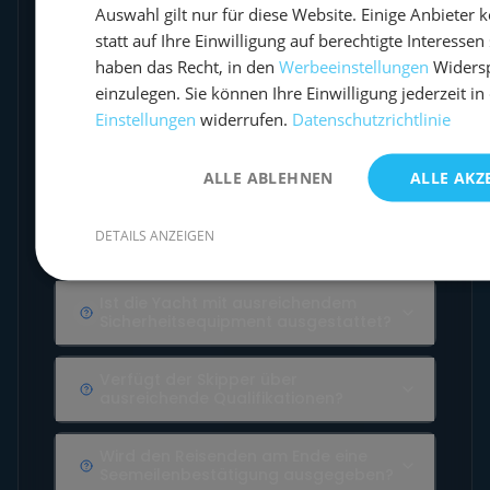
Auswahl gilt nur für diese Website. Einige Anbieter 
gesprochen?
statt auf Ihre Einwilligung auf berechtigte Interessen 
haben das Recht, in den
Werbeeinstellungen
Widers
Wer ist mein Skipper / meine
Skipperin?
einzulegen. Sie können Ihre Einwilligung jederzeit i
Einstellungen
widerrufen.
Datenschutzrichtlinie
Welcher Service wird inklusive
angeboten?
ALLE ABLEHNEN
ALLE AKZ
Wo übernachtet eigentlich der
DETAILS ANZEIGEN
Skipper?
Ist die Yacht mit ausreichendem
Sicherheitsequipment ausgestattet?
Verfügt der Skipper über
ausreichende Qualifikationen?
Wird den Reisenden am Ende eine
Seemeilenbestätigung ausgegeben?