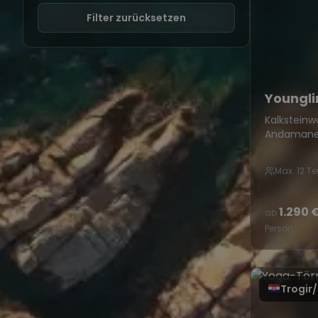
Filter zurücksetzen
Youngli
Kalksteinw
Andamanen
– dieser Tö
du von Fot
Max. 12 T
Leben noc
1.290 
ab
Person
Trogir/