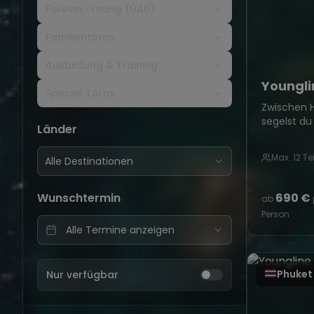
Forever-Young (Ü40)
Familientörns
Ausbildung & Training
Younglin
Special Törns
Zwischen H
segelst du
Länder
Dalmatiens
Altersgrup
Max. 12 T
Alle Destinationen
Altstadtga
tagsüber 
Wunschtermin
690 €
ab
Person
Phuket
Nur verfügbar