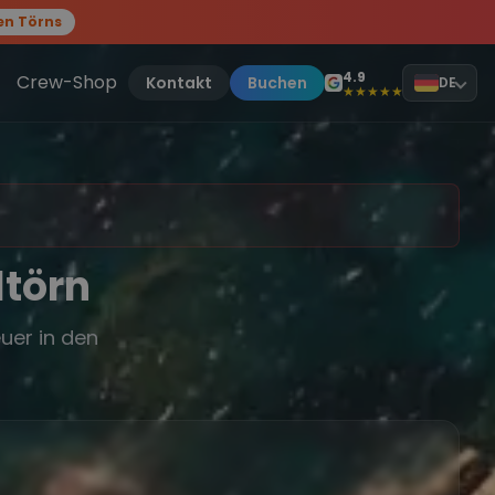
en Törns
, sei dabei.
4.9
Crew-Shop
Kontakt
Buchen
DE
★★★★★
ltörn
uer in den