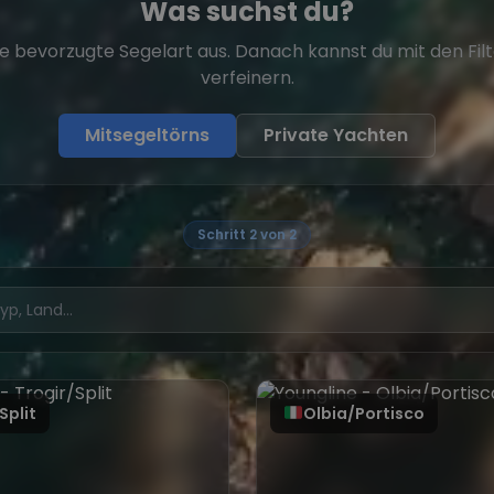
Was suchst du?
e bevorzugte Segelart aus. Danach kannst du mit den Fil
verfeinern.
Mitsegeltörns
Private Yachten
Schritt 2 von 2
Split
Olbia/Portisco