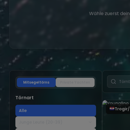
Wähle zuerst dein
Mitsegeltörns
Private Yachten
Törnart
Trogir/
Alle
Junge Leute (20-39)