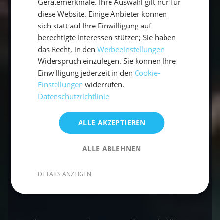
Gerätemerkmale. Ihre Auswahl gilt nur für
Wie lange dauert es, Seemannsknoten zu
diese Website. Einige Anbieter können
lernen?
sich statt auf Ihre Einwilligung auf
berechtigte Interessen stützen; Sie haben
Mit täglich 10–15 Minuten Übung beherrscht
das Recht, in den
Werbeeinstellungen
man alle 9 SBF-Knoten in 1–2 Wochen sicher.
Widerspruch einzulegen. Sie können Ihre
Der Palstek braucht meist etwas länger als die
Einwilligung jederzeit in den
Cookie-
anderen.
Einstellungen
widerrufen.
Datenschutzrichtlinie
Was ist der schwierigste
ALLE AKZEPTIEREN
Seemannsknoten?
Der
Palstek
gilt als schwierigster SBF-Knoten,
ALLE ABLEHNEN
da er mehrere Schritte hat und die Richtung
der Schlaufe stimmen muss. Mit der richtigen
DETAILS ANZEIGEN
Eselsbrücke ist er aber gut lernbar.