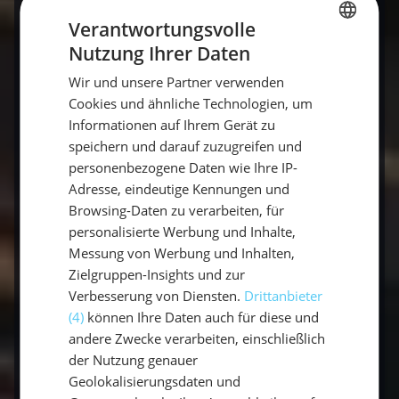
durchgehen.
Verantwortungsvolle
Nutzung Ihrer Daten
GERMAN
Häufig gestellte Fragen zu
Wir und unsere Partner verwenden
GERMAN
Seemannsknoten
Cookies und ähnliche Technologien, um
ENGLISH
Informationen auf Ihrem Gerät zu
speichern und darauf zuzugreifen und
Welche Seemannsknoten muss ich für den
personenbezogene Daten wie Ihre IP-
SBF können?
Adresse, eindeutige Kennungen und
Browsing-Daten zu verarbeiten, für
Für den SBF See sind 9 Knoten
personalisierte Werbung und Inhalte,
prüfungsrelevant: Achtknoten, Kreuzknoten,
Messung von Werbung und Inhalten,
Palstek, Webeleinstek, Schotstek,
Zielgruppen-Insights und zur
Stopperstek, Rundtörn mit zwei halben
Verbesserung von Diensten.
Drittanbieter
Schlägen, Klampe belegen sowie Roringstek
(4)
können Ihre Daten auch für diese und
(nur BSP). Alle müssen ohne Vorlage gezeigt
andere Zwecke verarbeiten, einschließlich
werden können.
der Nutzung genauer
Geolokalisierungsdaten und