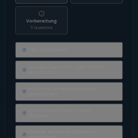
Vorbereitung
11 Questions
Gibt es Flottillen?
Wie viele Seemeilen segelt man in
einer Woche?
Welche Sprache wird an Bord
gesprochen?
Wer ist mein Skipper / meine
Skipperin?
Welcher Service wird inklusive
angeboten?