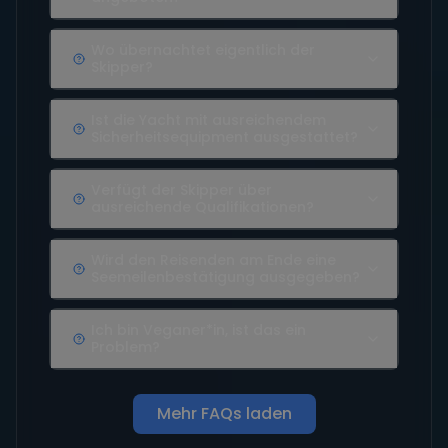
Wo übernachtet eigentlich der
Skipper?
Ist die Yacht mit ausreichendem
Sicherheitsequipment ausgestattet?
Verfügt der Skipper über
ausreichende Qualifikationen?
Wird den Reisenden am Ende eine
Seemeilenbestätigung ausgegeben?
Ich bin Veganer*in, ist das ein
Problem?
Mehr FAQs laden