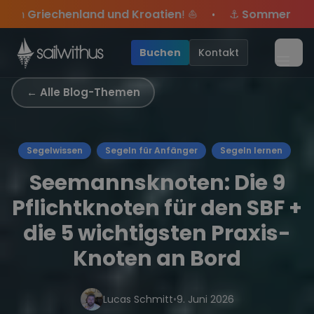
Skip to content
! ⛵
⚓
Sommer-Special
: Mit Code
Yacht
sicherst du 
•
.
Angebote mehr Sowie
Sichere Dir jetzt
Season Closing Party 2026!
Dein Meilenbuch und Deine sailwi
20€ Rabatt auf deinen ersten Törn
Die Saison war legendä
•
Buchen
Kontakt
Menü
← Alle Blog-Themen
Segelwissen
Segeln für Anfänger
Segeln lernen
Seemannsknoten: Die 9
Pflichtknoten für den SBF +
die 5 wichtigsten Praxis-
Knoten an Bord
Lucas Schmitt
•
9. Juni 2026