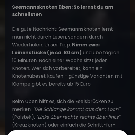
Seemannsknoten üben: So lernst du am
schnellsten
Die gute Nachricht: Seemannsknoten lernt
man nicht durch Lesen, sondern durch
Wiederholen. Unser Tipp:
Nimm zwei
Leinenstücke (je ca. 80 cm)
und übe täglich
10 Minuten. Nach einer Woche sitzt jeder
Knoten. Wer sich vorbereitet, kann ein
Knotenübeset kaufen – günstige Varianten mit
Klampe gibt es bereits ab 15 Euro.
Beim Üben hilft es, sich die Eselsbrücken zu
merken:
"Die Schlange kommt aus dem Loch"
(Palstek),
"Links über rechts, rechts über links"
(Kreuzknoten) oder einfach die Schritt-für-
Schritt-Anleitungen oben mehrfach