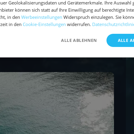
uer Geolokalisierungsdaten und Gerätemerkmale. Ihre Auswahl gil
bieter können sich statt auf Ihre Einwilligung auf berechtigte Int
ht, in den
Werbeeinstellungen
Widerspruch einzulegen. Sie könn
rzeit in den
Cookie-Einstellungen
widerrufen.
Datenschutzrichtlini
ALLE ABLEHNEN
ALLE A