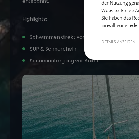
entspannt.
der Nutzung gena
Website. Einige An
Sie haben das Rec
Highlights:
Einwilligung jede
Schwimmen direkt vom Boot
DETAILS ANZEIGEN
SUP & Schnorcheln
Sonnenuntergang vor Anker