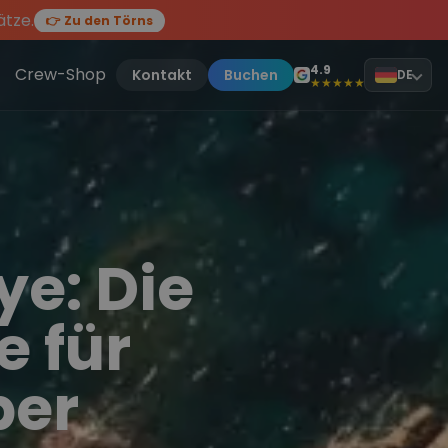
ätze.
👉 Zu den Törns
en des Jahres, sei dabei.
ten Törn
!
4.9
Crew-Shop
Kontakt
Buchen
DE
★★★★★
ye: Die
e für
ber