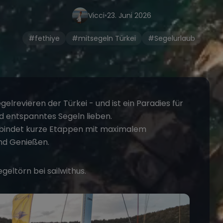
Vicci
•
23. Juni 2026
#fethiye
#mitsegeln Türkei
#Segelurlaub
elrevieren der Türkei - und ist ein Paradies für
und entspanntes Segeln lieben.
bindet kurze Etappen mit maximalem
und Genießen.
egeltörn
bei sailwithus.