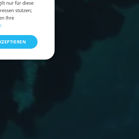
t nur für diese
eressen stützen;
en Ihre
e
KZEPTIEREN