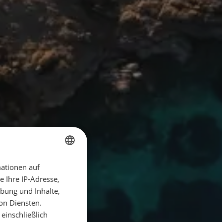
ationen auf
GERMAN
 Ihre IP-Adresse,
GERMAN
bung und Inhalte,
ENGLISH
on Diensten.
einschließlich