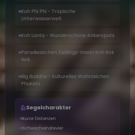
Koh Phi Phi - Tropische
Unterwasserwelt
Koh Lanta - Wunderschöne Ankerspots
Paradiesischen Zwillings-Inseln Koh Rok
Nok
Big Buddha - kulturelles Wahrzeichen
Phukets
Segelcharakter
kurze Distanzen
Schwachwindrevier