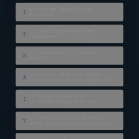
Wer ist mein Skipper / meine
Skipperin?
Welcher Service wird inklusive
angeboten?
Wo übernachtet eigentlich der
Skipper?
Ist die Yacht mit ausreichendem
Sicherheitsequipment ausgestattet?
Verfügt der Skipper über
ausreichende Qualifikationen?
Wird den Reisenden am Ende eine
Seemeilenbestätigung ausgegeben?