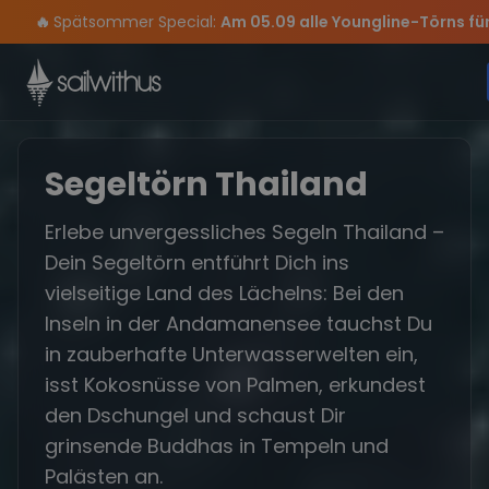
Skip to content
Sichere Dir jetzt
Dein Meilenbuch und Deine sailwithus-C
🔥
Spätsommer Special:
Am 05.09 alle Youngline-Törns fü
Verpass keine
Season Closing Party 2026!
Törn-Updates, Insider-Tipps
Die Saison war legendär – wir 
und exklusive
Segeltörn Thailand
Erlebe unvergessliches Segeln Thailand –
Dein Segeltörn entführt Dich ins
vielseitige Land des Lächelns: Bei den
Inseln in der Andamanensee tauchst Du
in zauberhafte Unterwasserwelten ein,
isst Kokosnüsse von Palmen, erkundest
den Dschungel und schaust Dir
grinsende Buddhas in Tempeln und
Palästen an.