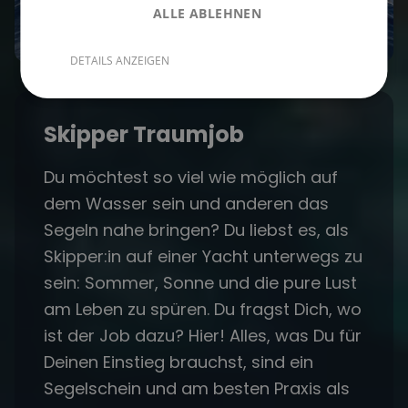
ALLE ABLEHNEN
DETAILS ANZEIGEN
Skipper Traumjob
Du möchtest so viel wie möglich auf
dem Wasser sein und anderen das
Segeln nahe bringen? Du liebst es, als
Skipper:in auf einer Yacht unterwegs zu
sein: Sommer, Sonne und die pure Lust
am Leben zu spüren. Du fragst Dich, wo
ist der Job dazu? Hier! Alles, was Du für
Deinen Einstieg brauchst, sind ein
Segelschein und am besten Praxis als