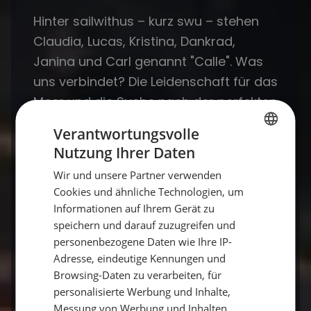
Hinter sailwithus – kurz swu – stehen
Claudia, Lucas, Kristina, Dankrad,
Janina und Carl genannt "Calle". Was
uns verbindet? Die Leidenschaft für das
Meer und die Suche nach der perfekten
Bucht. Wir sind keine anonyme
Verantwortungsvolle
Buchungsplattform, sondern Segler,
Nutzung Ihrer Daten
GERMAN
die das Mittelmeer und die Karibik wie
Wir und unsere Partner verwenden
GERMAN
ihre Westentasche kennen. Wenn du
Cookies und ähnliche Technologien, um
keine Lust auf 08/15-Urlaub hast,
ENGLISH
Informationen auf Ihrem Gerät zu
unterstützen wir dich persönlich dabei,
speichern und darauf zuzugreifen und
genau den Törn zu finden, der zu dir
personenbezogene Daten wie Ihre IP-
Adresse, eindeutige Kennungen und
passt. Wir liefern dir keine
Browsing-Daten zu verarbeiten, für
Standardlösung, sondern den Partner
personalisierte Werbung und Inhalte,
an deiner Seite für deine Zeit unter der
Messung von Werbung und Inhalten,