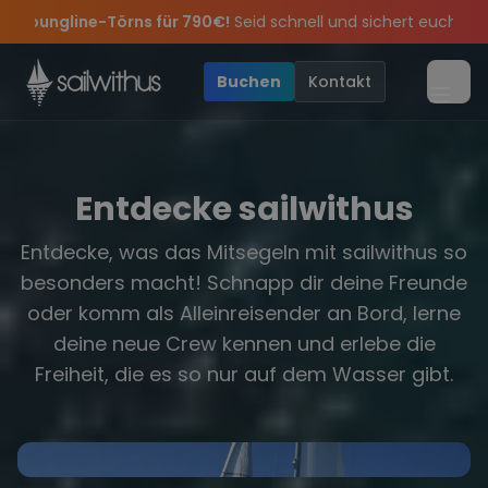
Special:
Am 05.09 alle Youngline-Törns für 790€!
Seid schnell 
Skip to content
Sichere Dir jetzt
Dein Meilenbuch und Deine sailwithus-C
g Party 2026!
örn-Updates, Insider-Tipps
Die Saison war legendär – wir feiern die Törns, di
und exklusive Angebote mehr So
Buchen
Kontakt
Menü
Entdecke sailwithus
Entdecke, was das Mitsegeln mit sailwithus so
besonders macht! Schnapp dir deine Freunde
oder komm als Alleinreisender an Bord, lerne
deine neue Crew kennen und erlebe die
Yachten
Freiheit, die es so nur auf dem Wasser gibt.