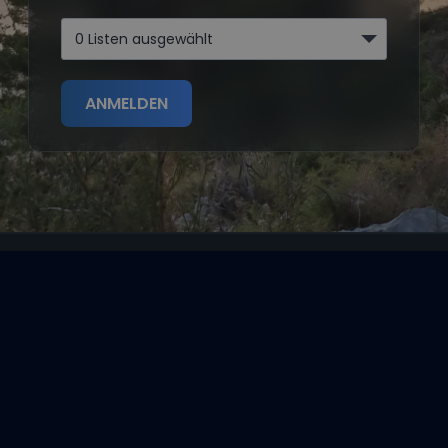
0 Listen ausgewählt
ANMELDEN
Segeltörns
Reviere
Entdecke
Reisethemen
Folge uns über Social Media