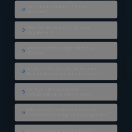
Wer ist mein Skipper / meine
Skipperin?
Welcher Service wird inklusive
angeboten?
Wo übernachtet eigentlich der
Skipper?
Ist die Yacht mit ausreichendem
Sicherheitsequipment ausgestattet?
Verfügt der Skipper über
ausreichende Qualifikationen?
Wird den Reisenden am Ende eine
Seemeilenbestätigung ausgegeben?
Ich bin Veganer*in, ist das ein