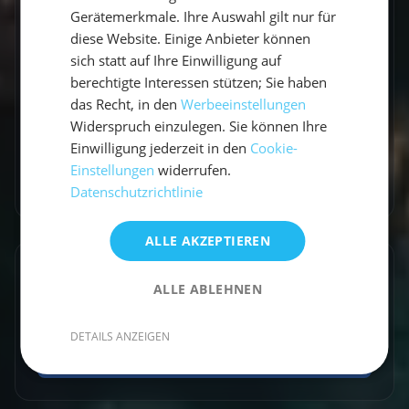
Ich bin Lucas, Travel Experte und war schon
Gerätemerkmale. Ihre Auswahl gilt nur für
auf allen Kontinenten unterwegs. Ich Liebe das
diese Website. Einige Anbieter können
Segeln und Nehme euch gerne mit auf meine
sich statt auf Ihre Einwilligung auf
Reise.
berechtigte Interessen stützen; Sie haben
das Recht, in den
Werbeeinstellungen
Widerspruch einzulegen. Sie können Ihre
Einwilligung jederzeit in den
Cookie-
Einstellungen
widerrufen.
Zum Autorenprofil
→
Datenschutzrichtlinie
ALLE AKZEPTIEREN
Entdecke ähnliche Törns
ALLE ABLEHNEN
Finde deinen perfekten Segeltörn
DETAILS ANZEIGEN
Törns ansehen