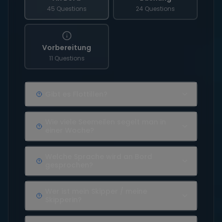
45 Questions
24 Questions
Vorbereitung
11 Questions
Gibt es Flottillen?
Wie viele Seemeilen segelt man in
einer Woche?
Welche Sprache wird an Bord
gesprochen?
Wer ist mein Skipper / meine
Skipperin?