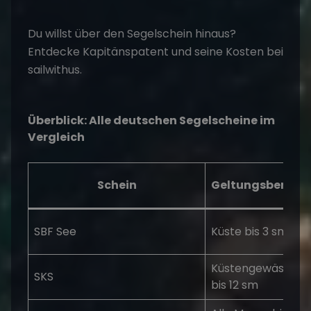
Du willst über den Segelschein hinaus?
Entdecke
Kapitänspatent und seine Kosten
bei
sailwithus.
Überblick: Alle deutschen Segelscheine im
Vergleich
Schein
Geltungsbereich
SBF See
Küste bis 3 sm
Küstengewässer
SKS
bis 12 sm