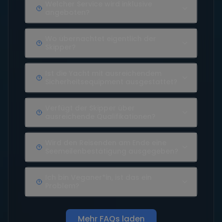
Welcher Service wird inklusive
angeboten?
Wo übernachtet eigentlich der
Skipper?
Ist die Yacht mit ausreichendem
Sicherheitsequipment ausgestattet?
Verfügt der Skipper über
ausreichende Qualifikationen?
Wird den Reisenden am Ende eine
Seemeilenbestätigung ausgegeben?
Ich bin Veganer*in, ist das ein
Problem?
Mehr FAQs laden