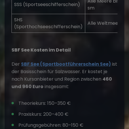
Alle Meere bis 200
SSS (Sportseeschifferschein)
sm
SHS
Alle Weltmeere
(Sporthochseeschifferschein)
SBF See Kosten im Detail
Der
SBF See (Sportbootführerschein See)
ist
der Basisschein für Salzwasser. Er kostet je
nach Kursanbieter und Region zwischen
460
und 960 Euro
insgesamt:
Theoriekurs: 150–350 €
Praxiskurs: 200–400 €
Prüfungsgebühren: 80–150 €