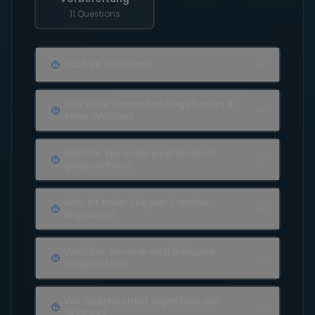
11 Questions
Gibt es Flottillen?
Wie viele Seemeilen segelt man in
einer Woche?
Welche Sprache wird an Bord
gesprochen?
Wer ist mein Skipper / meine
Skipperin?
Welcher Service wird inklusive
angeboten?
Wo übernachtet eigentlich der
Skipper?