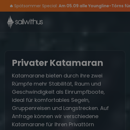
Skip to content
🔥
Spätsommer Special:
Am 05.09 alle Youngline-Törns fü
Sichere Dir jetzt
Verpass keine
Season Closing Party 2026!
Törn-Updates, Insider-Tipps
Dein Meilenbuch und Deine sailwithus-C
Die Saison war legendär – wir 
und exklusive
Privater Katamaran
Katamarane bieten durch ihre zwei
Rümpfe mehr Stabilität, Raum und
Geschwindigkeit als Einrumpfboote,
ideal für komfortables Segeln,
Gruppenreisen und Langstrecken. Auf
Anfrage können wir verschiedene
Katamarane für Ihren Privattörn