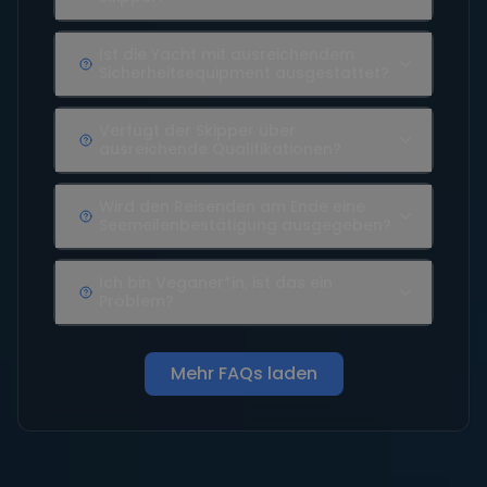
Ist die Yacht mit ausreichendem
Sicherheitsequipment ausgestattet?
Verfügt der Skipper über
ausreichende Qualifikationen?
Wird den Reisenden am Ende eine
Seemeilenbestätigung ausgegeben?
Ich bin Veganer*in, ist das ein
Problem?
Mehr FAQs laden