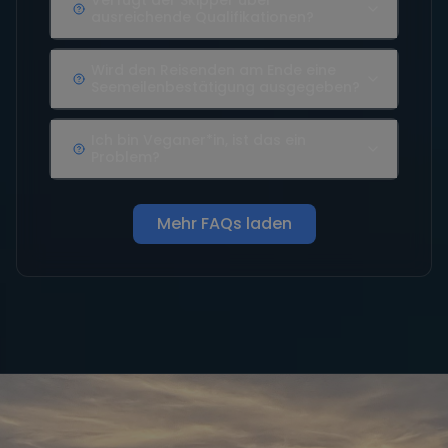
Verfügt der Skipper über
ausreichende Qualifikationen?
Wird den Reisenden am Ende eine
Seemeilenbestätigung ausgegeben?
Ich bin Veganer*in, ist das ein
Problem?
Mehr FAQs laden