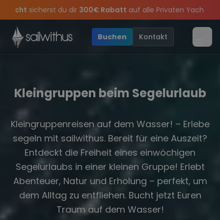
Skip to content
abatt
auf alle Privaten Yachten mit Skipper in
Griechenland und
eiern die Törns, die Crew und die besten Geschichten des Jahres,
Angebote mehr Sowie
Sichere Dir jetzt
Dein Meilenbuch und Deine sailwithus-C
20€ Rabatt auf deinen ersten Törn
!
•
Buchen
Kontakt
Menü
Kleingruppen beim Segelurlaub
Kleingruppenreisen auf dem Wasser! – Erlebe
segeln mit sailwithus. Bereit für eine Auszeit?
Entdeckt die Freiheit eines einwöchigen
Segelurlaubs in einer kleinen Gruppe! Erlebt
Abenteuer, Natur und Erholung – perfekt, um
dem Alltag zu entfliehen. Bucht jetzt Euren
Traum auf dem Wasser!