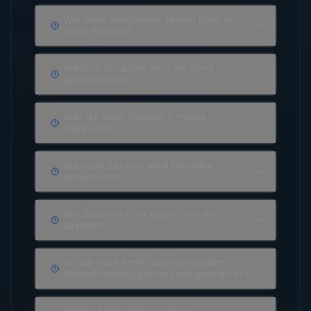
Wie viele Seemeilen segelt man in
einer Woche?
Welche Sprache wird an Bord
gesprochen?
Wer ist mein Skipper / meine
Skipperin?
Welcher Service wird inklusive
angeboten?
Wo übernachtet eigentlich der
Skipper?
Ist die Yacht mit ausreichendem
Sicherheitsequipment ausgestattet?