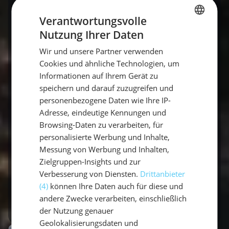
Entspannung in kleiner
Verantwortungsvolle
Gruppe
Nutzung Ihrer Daten
GERMAN
Genießt die Ruhe und den exklusiven
Wir und unsere Partner verwenden
GERMAN
Komfort einer kleinen Gruppe auf
Cookies und ähnliche Technologien, um
ENGLISH
unserem Segeltörn. Mit maximal acht
Informationen auf Ihrem Gerät zu
speichern und darauf zuzugreifen und
Personen an Bord bietet jedes Deck
personenbezogene Daten wie Ihre IP-
ausreichend Raum zum Entspannen
Adresse, eindeutige Kennungen und
und persönliche Momente. Perfekt für
Browsing-Daten zu verarbeiten, für
diejenigen, die eine entspannte Reise
personalisierte Werbung und Inhalte,
ohne die Hektik großer
Messung von Werbung und Inhalten,
Zielgruppen-Insights und zur
Touristengruppen suchen.
Verbesserung von Diensten.
Drittanbieter
(4)
können Ihre Daten auch für diese und
Verfügbarkeit
andere Zwecke verarbeiten, einschließlich
der Nutzung genauer
Geolokalisierungsdaten und