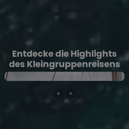
Entdecke die Highlights
Intime Reiseerlebnisse
des Kleingruppenreisens
Mit nur wenigen Mitreisenden entdeckt Ihr verborgene
Schätze Europas.