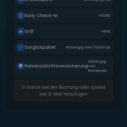
⏰
Early Check-In
+300€
🔥
Grill
+89€
✅
Sorglospaket
Abhängig vom Yachttyp
Abhängig
🛡️
Reiserücktrittsversicherung
vom
Reisepreis
💡 Extras bei der Buchung oder später
per E-Mail hinzufügen