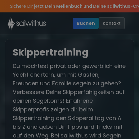
Skip to content
Sichere Dir jetzt
Dein Meilenbuch und Deine sailwithus-C
Törns, die Crew und die besten Geschichten des Jahres, sei dabei
 mehr Sowie
d schnell und sichert euch die letzten Plätze.
20€ Rabatt auf deinen ersten Törn
•
!
🔥
•
Spätsomme
Verpass 
Buchen
Kontakt
Skippertraining
Du möchtest privat oder gewerblich eine
Yacht chartern, um mit Gästen,
Freunden und Familie segeln zu gehen?
Verbessere Deine Skipperfähigkeiten auf
deinen Segeltörns! Erfahrene
Skipperprofis zeigen dir beim
Skippertraining den Skipperalltag von A
bis Z und geben Dir Tipps und Tricks mit
auf den Weg. Bei sailwithus wird Segeln