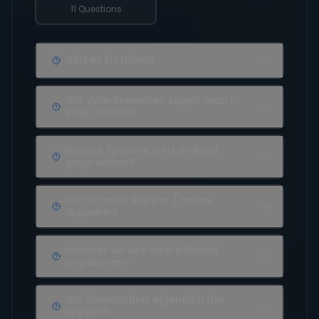
11 Questions
Gibt es Flottillen?
Wie viele Seemeilen segelt man in
einer Woche?
Welche Sprache wird an Bord
gesprochen?
Wer ist mein Skipper / meine
Skipperin?
Welcher Service wird inklusive
angeboten?
Wo übernachtet eigentlich der
Skipper?