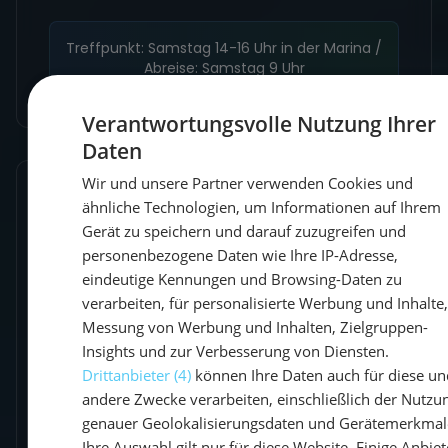
Treffpunkt: Samstag 14-16 Uhr in der Marina /
Abreise: Samstag 9 Uhr
Verantwortungsvolle Nutzung Ihrer
Daten
GE
Wir und unsere Partner verwenden Cookies und
GE
Was dich erwartet
ähnliche Technologien, um Informationen auf Ihrem
EN
Gerät zu speichern und darauf zuzugreifen und
personenbezogene Daten wie Ihre IP-Adresse,
Kein Prüfungsstress
eindeutige Kennungen und Browsing-Daten zu
Es geht rein um deine Praxis und
verarbeiten, für personalisierte Werbung und Inhalte
Sicherheit.
Messung von Werbung und Inhalten, Zielgruppen-
Insights und zur Verbesserung von Diensten.
Individuelles Feedback
Drittanbieter (4)
können Ihre Daten auch für diese un
Der Trainer geht auf deinen
andere Zwecke verarbeiten, einschließlich der Nutzu
Wissensstand ein.
genauer Geolokalisierungsdaten und Gerätemerkmal
Ihre Auswahl gilt nur für diese Website. Einige Anbiet