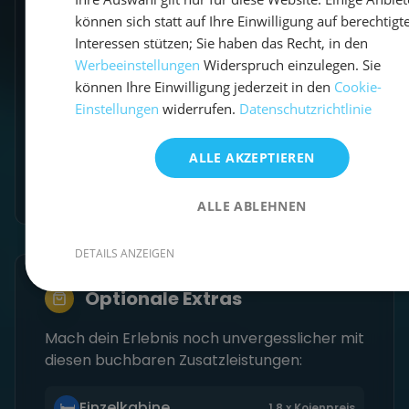
können sich statt auf Ihre Einwilligung auf berechtigt
Modernes Material
Interessen stützen; Sie haben das Recht, in den
Übe auf aktuellen Yachten, die im
Werbeeinstellungen
Widerspruch einzulegen. Sie
Chartermarkt üblich sind.
können Ihre Einwilligung jederzeit in den
Cookie-
Einstellungen
widerrufen.
Datenschutzrichtlinie
Fehler erlaubt
Hier darfst du Fehler machen, um
ALLE AKZEPTIEREN
daraus zu lernen.
ALLE ABLEHNEN
DETAILS ANZEIGEN
Optionale Extras
Mach dein Erlebnis noch unvergesslicher mit
diesen buchbaren Zusatzleistungen:
🛏
Einzelkabine
1,8 x Kojenpreis