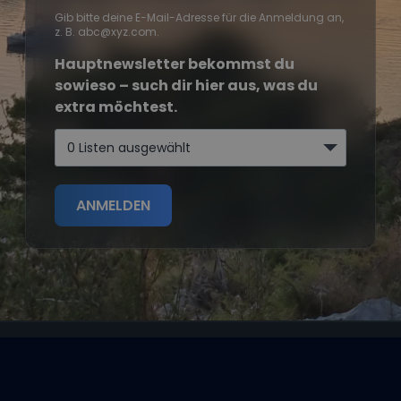
Gib bitte deine E-Mail-Adresse für die Anmeldung an,
z. B. abc@xyz.com.
Hauptnewsletter bekommst du
sowieso – such dir hier aus, was du
extra möchtest.
0 Listen ausgewählt
ANMELDEN
Segeltörns
Reviere