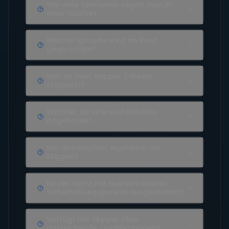
Wie viele Seemeilen segelt man in
einer Woche?
Welche Sprache wird an Bord
gesprochen?
Wer ist mein Skipper / meine
Skipperin?
Welcher Service wird inklusive
angeboten?
Wo übernachtet eigentlich der
Skipper?
Ist die Yacht mit ausreichendem
Sicherheitsequipment ausgestattet?
Verfügt der Skipper über
ausreichende Qualifikationen?