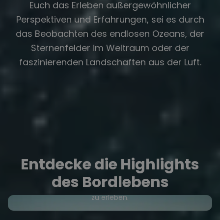
Euch das Erleben außergewöhnlicher
Perspektiven und Erfahrungen, sei es durch
das Beobachten des endlosen Ozeans, der
Sternenfelder im Weltraum oder der
faszinierenden Landschaften aus der Luft.
Entdecke die Highlights
Die Verbundenheit mit der Natur
Das Gefühl, vom Wind angetrieben zu werden, die
des Bordlebens
Wellen zu spüren und das Meer in all seinen Facetten
zu erleben.