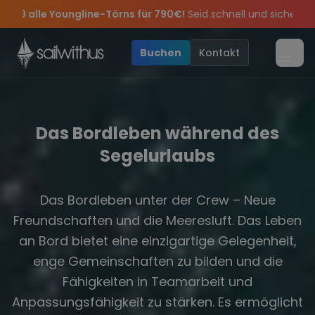
Skip to content
🔥
Spätsommer Special:
Am 05.09 alle Youngline-Törns fü
Sichere Dir jetzt
Verpass keine
Season Closing Party 2026!
Törn-Updates, Insider-Tipps
Dein Meilenbuch und Deine sailwithus-C
Die Saison war legendär – wir 
und exklusive
Buchen
Kontakt
Menü
Das Bordleben während des
Segelurlaubs
Das Bordleben unter der Crew – Neue
Freundschaften und die Meeresluft. Das Leben
an Bord bietet eine einzigartige Gelegenheit,
enge Gemeinschaften zu bilden und die
Fähigkeiten in Teamarbeit und
Anpassungsfähigkeit zu stärken. Es ermöglicht