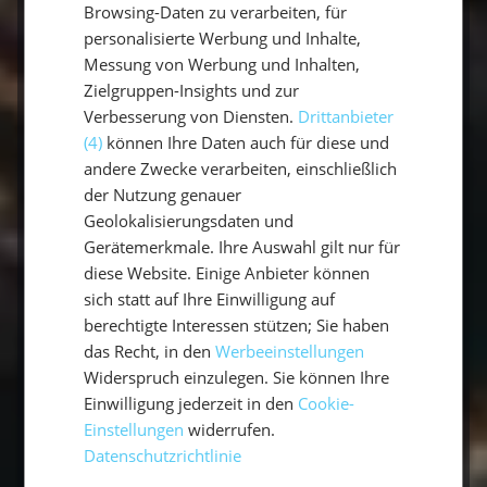
Das Bordleben auf einem Segeltörn
Browsing-Daten zu verarbeiten, für
personalisierte Werbung und Inhalte,
symbolisiert Freiheit. Morgens ins klare
Messung von Werbung und Inhalten,
Meer zu springen und Tage ohne
Zielgruppen-Insights und zur
strikten Plan zu erleben, unterstreicht
Verbesserung von Diensten.
Drittanbieter
die Unabhängigkeit. Jeder Tag bringt
(4)
können Ihre Daten auch für diese und
neue Entscheidungen – von der Wahl
andere Zwecke verarbeiten, einschließlich
der Nutzung genauer
des Ankerplatzes bis hin zum längeren
Geolokalisierungsdaten und
Verweilen in einer idyllischen Bucht.
Gerätemerkmale. Ihre Auswahl gilt nur für
Diese Freiheit fördert die
diese Website. Einige Anbieter können
Verbundenheit mit der Natur und
sich statt auf Ihre Einwilligung auf
erlaubt es, vom Alltag abzuschalten
berechtigte Interessen stützen; Sie haben
das Recht, in den
Werbeeinstellungen
und die Einfachheit des Lebens zu
Widerspruch einzulegen. Sie können Ihre
genießen. Ein perfekter Mix aus
Einwilligung jederzeit in den
Cookie-
Abenteuer und Erholung.
Einstellungen
widerrufen.
Datenschutzrichtlinie