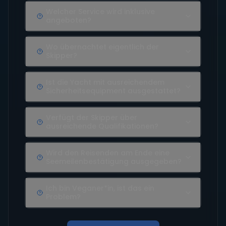
Welcher Service wird inklusive
angeboten?
Wo übernachtet eigentlich der
Skipper?
Ist die Yacht mit ausreichendem
Sicherheitsequipment ausgestattet?
Verfügt der Skipper über
ausreichende Qualifikationen?
Wird den Reisenden am Ende eine
Seemeilenbestätigung ausgegeben?
Ich bin Veganer*in, ist das ein
Problem?