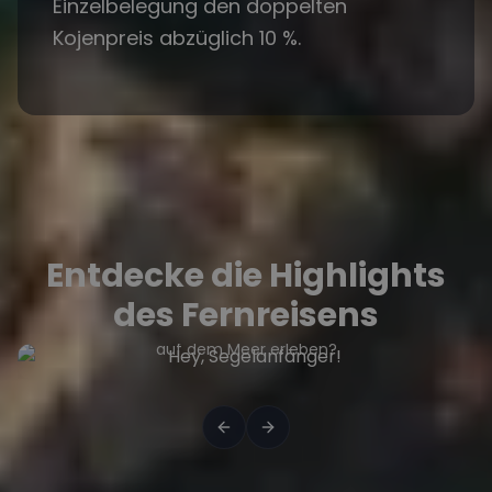
Einzelbelegung den doppelten
Kojenpreis abzüglich 10 %.
Entdecke die Highlights
Hey, Segelanfänger!
des Fernreisens
Du willst einen besonderen Urlaub als Alleinreisender
auf dem Meer erleben?