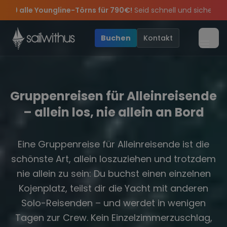
Skip to content
🔥
Spätsommer Special:
Am 05.09 alle Youngline-Törns für 7
Sichere Dir jetzt
Dein Meilenbuch und Deine sailwithus-C
Verpass keine
Season Closing Party 2026!
Törn-Updates, Insider-Tipps
Die Saison war legendär – wir feie
und exklusive An
Buchen
Kontakt
Menü
Gruppenreisen für Alleinreisende
– allein los, nie allein an Bord
Eine Gruppenreise für Alleinreisende ist die
schönste Art, allein loszuziehen und trotzdem
nie allein zu sein: Du buchst einen einzelnen
Kojenplatz, teilst dir die Yacht mit anderen
Solo-Reisenden – und werdet in wenigen
Tagen zur Crew. Kein Einzelzimmerzuschlag,