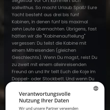
Segeltour vor Ort kümmert sich
sailwithus. So macht Urlaub Spaß! Eure
Yacht besteht aus drei bis fünf
Kabinen, in denen fünf bis maximal
zehn Leute übernachten. Übrigens, fast
hätten wir die "Kabinenaufteilung"
vergessen: Du teilst die Kabine mit
einem Mitreisenden (gleichen
Geschlechts). Wenn Du magst, reist Du
zu zweit mit einem alleinreisenden
Freund an und Ihr teilt Euch die Koje im
Doppel- oder Stockbett. Und wenn Du
gerne im Freien unter den Sternen
schlafen möchtest, steht Dir das Deck
Verantwortungsvolle
Nutzung Ihrer Daten
eurer Yacht immer offen. Bei
GERMAN
besonderem Bedarf kannst Du auf
Wir und unsere Partner verwenden
GERMAN