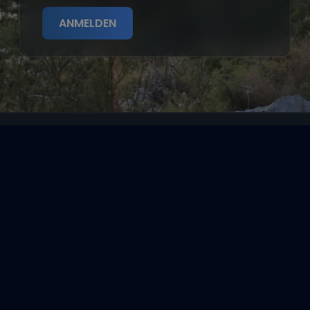
ANMELDEN
Segeltörns
Reviere
Entdecke
Reisethemen
Folge uns über Social Media
Impressum
|
Datenschutzerklärung
|
ARB's
|
Cookie-