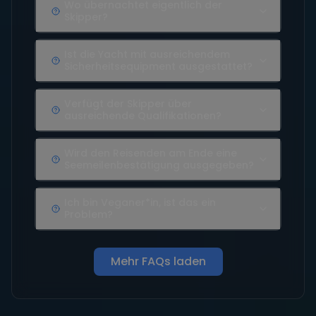
Wo übernachtet eigentlich der
Skipper?
Ist die Yacht mit ausreichendem
Sicherheitsequipment ausgestattet?
Verfügt der Skipper über
ausreichende Qualifikationen?
Wird den Reisenden am Ende eine
Seemeilenbestätigung ausgegeben?
Ich bin Veganer*in, ist das ein
Problem?
Mehr FAQs laden