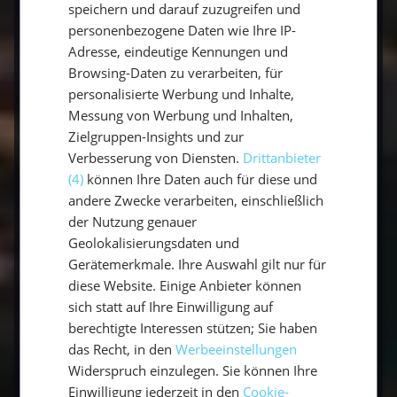
Eine solide
Segelausrüstung
ist der Schlüssel
speichern und darauf zuzugreifen und
zu einem sicheren und entspannten
personenbezogene Daten wie Ihre IP-
Segelabenteuer auf der Ostsee
. Mit der
Adresse, eindeutige Kennungen und
richtigen Kleidung, dem passenden Equipment
Browsing-Daten zu verarbeiten, für
und einer positiven Crew-Mentalität bist du
personalisierte Werbung und Inhalte,
Messung von Werbung und Inhalten,
bereit, Wind, Wellen und Sonnenuntergänge zu
Zielgruppen-Insights und zur
genießen.
Verbesserung von Diensten.
Drittanbieter
(4)
können Ihre Daten auch für diese und
Also: Tasche packen, Crew finden und
andere Zwecke verarbeiten, einschließlich
mitsegeln
- dein Ostsee-Abenteuer wartet
der Nutzung genauer
schon! 🌬️⛵
Geolokalisierungsdaten und
Gerätemerkmale. Ihre Auswahl gilt nur für
diese Website. Einige Anbieter können
Häufige Fragen zur Segelausrüstung
sich statt auf Ihre Einwilligung auf
berechtigte Interessen stützen; Sie haben
das Recht, in den
Werbeeinstellungen
Was gehört zur Grundausrüstung beim
Widerspruch einzulegen. Sie können Ihre
Segeln?
Einwilligung jederzeit in den
Cookie-