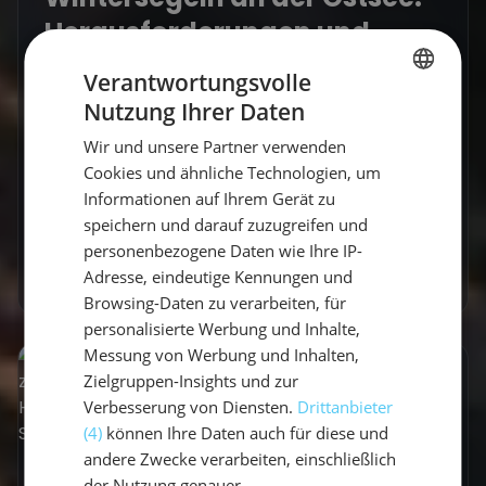
Herausforderungen und
Freuden
Verantwortungsvolle
Nutzung Ihrer Daten
Das Wintersegeln an der Ostsee ist eine
GERMAN
einzigartige Erfahrung, die Seglerinnen und
Wir und unsere Partner verwenden
GERMAN
Segler vor besondere Herausforderungen
Cookies und ähnliche Technologien, um
stellt. Die kalten Temperaturen,...
ENGLISH
Informationen auf Ihrem Gerät zu
speichern und darauf zuzugreifen und
Vicci
•
16. September 2025
personenbezogene Daten wie Ihre IP-
Mehr erfahren
Adresse, eindeutige Kennungen und
Browsing-Daten zu verarbeiten, für
personalisierte Werbung und Inhalte,
Messung von Werbung und Inhalten,
Zielgruppen-Insights und zur
Verbesserung von Diensten.
Drittanbieter
(4)
können Ihre Daten auch für diese und
andere Zwecke verarbeiten, einschließlich
der Nutzung genauer