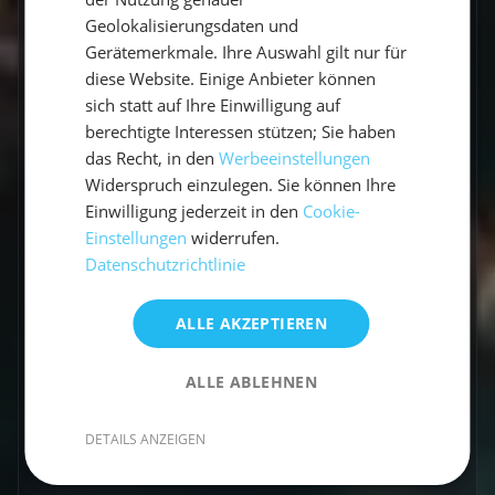
Geolokalisierungsdaten und
Gerätemerkmale. Ihre Auswahl gilt nur für
diese Website. Einige Anbieter können
sich statt auf Ihre Einwilligung auf
berechtigte Interessen stützen; Sie haben
das Recht, in den
Werbeeinstellungen
Aktivurlaub
Widerspruch einzulegen. Sie können Ihre
Einwilligung jederzeit in den
Cookie-
Aktivurlaub an der Ostsee:
Einstellungen
widerrufen.
Mitsegeln, Wandern und
Datenschutzrichtlinie
Radfahren
ALLE AKZEPTIEREN
Die perfekte Ausstattung für deinen
Segelurlaub: Segelbekleidung Empfehlungen,
ALLE ABLEHNEN
Must-haves, Tipps und Marken für dein
Segelabenteuer!
DETAILS ANZEIGEN
Vicci
•
8. August 2025