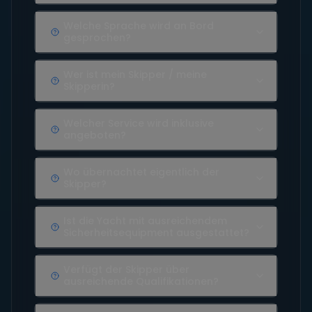
Welche Sprache wird an Bord
gesprochen?
Wer ist mein Skipper / meine
Skipperin?
Welcher Service wird inklusive
angeboten?
Wo übernachtet eigentlich der
Skipper?
Ist die Yacht mit ausreichendem
Sicherheitsequipment ausgestattet?
Verfügt der Skipper über
ausreichende Qualifikationen?