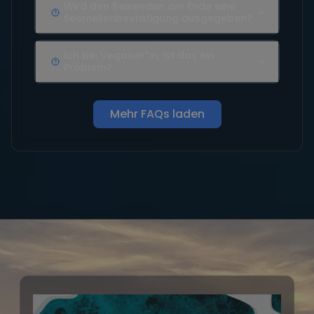
Wird den Reisenden am Ende eine
Seemeilenbestätigung ausgegeben?
Ich bin Veganer*in, ist das ein
Problem?
Mehr FAQs laden