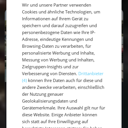
Wir und unsere Partner verwenden
GERMAN
Cookies und ähnliche Technologien, um
ENGLISH
Informationen auf Ihrem Gerät zu
speichern und darauf zuzugreifen und
personenbezogene Daten wie Ihre IP-
Adresse, eindeutige Kennungen und
Browsing-Daten zu verarbeiten, für
personalisierte Werbung und Inhalte,
Messung von Werbung und Inhalten,
Zielgruppen-Insights und zur
Verbesserung von Diensten.
Drittanbieter
(4)
können Ihre Daten auch für diese und
andere Zwecke verarbeiten, einschließlich
tipps
der Nutzung genauer
Geolokalisierungsdaten und
Ultimative Packliste
Gerätemerkmale. Ihre Auswahl gilt nur für
Mitsegeln: 4 Tipps was du
diese Website. Einige Anbieter können
WIRKLICH brauchst (und was
sich statt auf Ihre Einwilligung auf