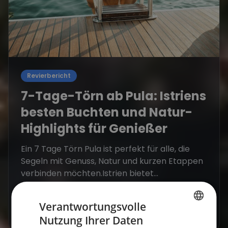
Revierbericht
7-Tage-Törn ab Pula: Istriens
besten Buchten und Natur-
Highlights für Genießer
Ein 7 Tage Törn Pula ist perfekt für alle, die
Segeln mit Genuss, Natur und kurzen Etappen
verbinden möchten.Istrien bietet...
28. Juli 2026
Verantwortungsvolle
Mehr erfahren
Nutzung Ihrer Daten
GERMAN