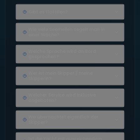
Gibt es Flottillen?
Wie viele Seemeilen segelt man in
einer Woche?
Welche Sprache wird an Bord
gesprochen?
Wer ist mein Skipper / meine
Skipperin?
Welcher Service wird inklusive
angeboten?
Wo übernachtet eigentlich der
Skipper?
Ist die Yacht mit ausreichendem