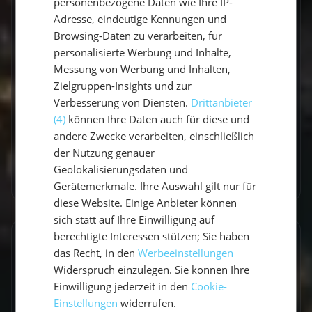
personenbezogene Daten wie Ihre IP-
Adresse, eindeutige Kennungen und
Vicci schreibt über Segelabenteuer,
Browsing-Daten zu verarbeiten, für
Küstenorte und Reisen abseits der üblichen
personalisierte Werbung und Inhalte,
Routen. Mit einem Gespür für besondere
Messung von Werbung und Inhalten,
Momente verbindet sie Explorer-Spirit mit
Zielgruppen-Insights und zur
praktischen Travel-Tipps.
Verbesserung von Diensten.
Drittanbieter
(4)
können Ihre Daten auch für diese und
andere Zwecke verarbeiten, einschließlich
der Nutzung genauer
Geolokalisierungsdaten und
Zum Autorenprofil
→
Gerätemerkmale. Ihre Auswahl gilt nur für
diese Website. Einige Anbieter können
sich statt auf Ihre Einwilligung auf
berechtigte Interessen stützen; Sie haben
Entdecke ähnliche Törns
das Recht, in den
Werbeeinstellungen
Widerspruch einzulegen. Sie können Ihre
Finde deinen perfekten Segeltörn
Einwilligung jederzeit in den
Cookie-
Einstellungen
widerrufen.
Törns ansehen