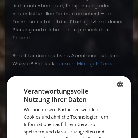
dich nach Abenteuer, Entspannung oder
neuen kulturellen Eindrücken sehnst – eine
Fernreise bietet all das. Starte jetzt mit deiner
Planung und erlebe deinen persönlichen
Traum!
Bereit für dein nächstes Abenteuer auf dem
Wasser? Entdecke
unsere Mitsegel-Törns
.
Verantwortungsvolle
Nutzung Ihrer Daten
GERMAN
GESCHRIEBEN VON
Wir und unsere Partner verwenden
GERMAN
Cookies und ähnliche Technologien, um
Vicci
ENGLISH
Informationen auf Ihrem Gerät zu
speichern und darauf zuzugreifen und
Travel Explorerin