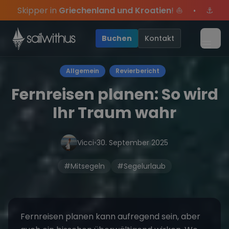
Skip to content
land und Kroatien
! ⛵
⚓
Sommer-Special
: Mit Cod
•
s Jahres, sei dabei.
xklusive Angebote mehr Sowie
Sichere Dir jetzt
Dein Meilenbuch und Deine sailwi
Season Closing Party 2026!
20€ Rabatt auf deinen er
Die
•
Buchen
Kontakt
Menü
Allgemein
Revierbericht
Fernreisen planen: So wird
Ihr Traum wahr
Vicci
•
30. September 2025
#Mitsegeln
#Segelurlaub
Fernreisen
planen kann aufregend sein, aber