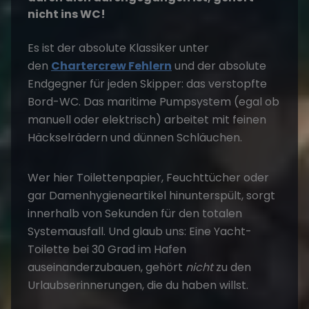
nicht ins WC!
Es ist der absolute Klassiker unter
den
Chartercrew Fehlern
und der absolute
Endgegner für jeden Skipper: das verstopfte
Bord-WC. Das maritime Pumpsystem (egal ob
manuell oder elektrisch) arbeitet mit feinen
Häckselrädern und dünnen Schläuchen.
Wer hier Toilettenpapier, Feuchttücher oder
gar Damenhygieneartikel hinunterspült, sorgt
innerhalb von Sekunden für den totalen
Systemausfall. Und glaub uns: Eine Yacht-
Toilette bei 30 Grad im Hafen
auseinanderzubauen, gehört
nicht
zu den
Urlaubserinnerungen, die du haben willst.