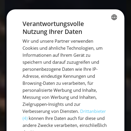
Fazit: So umgehst du die Bordtechnik-
Sünden!
Verantwortungsvolle
Nutzung Ihrer Daten
GERMAN
Die meisten Fehler passieren nicht aus böser
Wir und unsere Partner verwenden
Absicht, sondern schlicht aus Unwissenheit.
GERMAN
Cookies und ähnliche Technologien, um
Wenn man die Grundregeln des Bordlebens
ENGLISH
Informationen auf Ihrem Gerät zu
erst mal verinnerlicht hat, ist es gar nicht
speichern und darauf zuzugreifen und
schwer, eine
verstopfte Toilette & leere
personenbezogene Daten wie Ihre IP-
Batterie vermeiden
zu können.
Adresse, eindeutige Kennungen und
Browsing-Daten zu verarbeiten, für
Das Geniale bei
sailwithus
: Auf unseren Törns
personalisierte Werbung und Inhalte,
musst du kein Technik-Genie sein. Unsere
Messung von Werbung und Inhalten,
erfahrenen Skipper erklären der Crew beim
Zielgruppen-Insights und zur
Verbesserung von Diensten.
Drittanbieter
Check-in alles ganz entspannt, geben euch
(4)
können Ihre Daten auch für diese und
die besten Kniffe an die Hand und passen auf
andere Zwecke verarbeiten, einschließlich
die Yacht auf. So könnt ihr euch voll und ganz