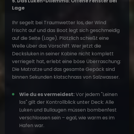
5. Das Luken-Dilemma: Offene Fenster bei
Lage
Ihr segelt bei Traumwetter los, der Wind
frischt auf und das Boot legt sich geschmeidig
auf die Seite (Lage). Plötzlich schießt eine
Welle über das Vorschiff. Wer jetzt die
Decksluken in seiner Kabine nicht komplett
verriegelt hat, erlebt eine böse Überraschung:
Die Matratze und das gesamte Gepäck sind
binnen Sekunden klatschnass von Salzwasser.
Wie du es vermeidest:
Vor jedem "Leinen
los" gilt der Kontrollblick unter Deck: Alle
Luken und Bullaugen müssen bombenfest
verschlossen sein – egal, wie warm es im
Hafen war.