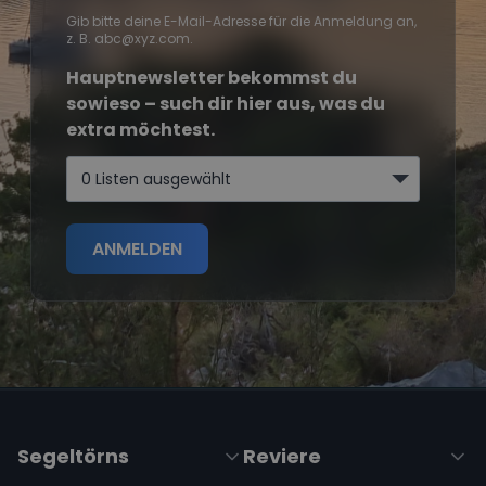
Gib bitte deine E-Mail-Adresse für die Anmeldung an,
z. B. abc@xyz.com.
Hauptnewsletter bekommst du
sowieso – such dir hier aus, was du
extra möchtest.
0 Listen ausgewählt
ANMELDEN
Segeltörns
Reviere