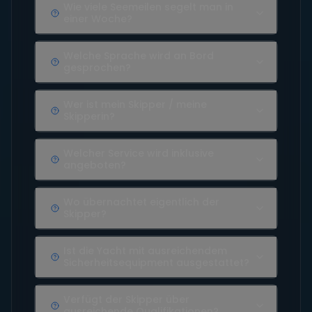
Wie viele Seemeilen segelt man in
einer Woche?
Welche Sprache wird an Bord
gesprochen?
Wer ist mein Skipper / meine
Skipperin?
Welcher Service wird inklusive
angeboten?
Wo übernachtet eigentlich der
Skipper?
Ist die Yacht mit ausreichendem
Sicherheitsequipment ausgestattet?
Verfügt der Skipper über
ausreichende Qualifikationen?