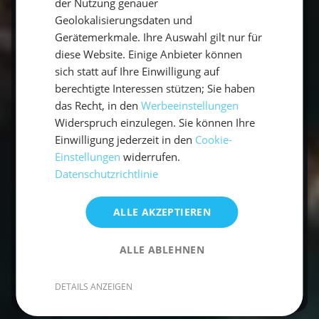
der Nutzung genauer
auf das konzentrieren, was wirklich zählt:
den
Geolokalisierungsdaten und
Sommer eures Lebens.
Gerätemerkmale. Ihre Auswahl gilt nur für
diese Website. Einige Anbieter können
sich statt auf Ihre Einwilligung auf
berechtigte Interessen stützen; Sie haben
das Recht, in den
Werbeeinstellungen
Widerspruch einzulegen. Sie können Ihre
Einwilligung jederzeit in den
Cookie-
Einstellungen
widerrufen.
Datenschutzrichtlinie
default
ALLE AKZEPTIEREN
Bereit für dein nächstes Abenteuer auf dem
ALLE ABLEHNEN
Wasser? Entdecke
unsere Mitsegel-Törns
.
DETAILS ANZEIGEN