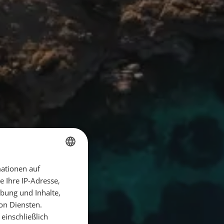
ationen auf
GERMAN
 Ihre IP-Adresse,
GERMAN
bung und Inhalte,
ENGLISH
on Diensten.
einschließlich