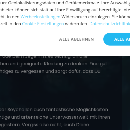
nvergesslichen Erlebnis wird, empfehlen wir Dir,
uer Geolokalisierungsdaten und Gerätemerkmale. Ihre Auswahl gil
nst Du das Segeln auf den Seychellen in vollen
bieter können sich statt auf Ihre Einwilligung auf berechtigte Int
 oder das Boot kümmern zu müssen. Außerdem
ht, in den
Werbeeinstellungen
Widerspruch einzulegen. Sie könn
rzeit in den
Cookie-Einstellungen
widerrufen.
Datenschutzrichtlini
n, bei denen Du Teil einer Crew wirst und
r erkundest.
ALLE ABLEHNEN
ALLE A
 auf den Seychellen nicht vergessen, eine
rade beim Segeln ist es wichtig, an alle
hen und geeignete Kleidung zu denken. Eine gut
chtiges zu vergessen und sorgt dafür, dass Du
er Seychellen auch fantastische Möglichkeiten
tige und artenreiche Unterwasserwelt mit ihren
eistern. Vergiss also nicht, auch Deine