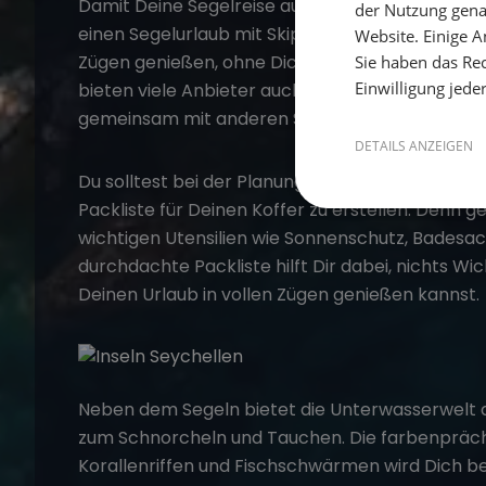
Damit Deine
Segelreise
auf den Seychellen zum u
der Nutzung gena
einen
Segelurlaub mit Skipper
zu buchen. So kan
Website. Einige An
Zügen genießen, ohne Dich um die Navigation
Sie haben das Rec
Einwilligung jede
bieten viele Anbieter auch Mitsegeln-Optionen a
gemeinsam mit anderen Seglern das Segelrevie
DETAILS ANZEIGEN
Du solltest bei der Planung Deines Segelurlaubs
Packliste für Deinen Koffer zu erstellen. Denn ge
wichtigen Utensilien wie Sonnenschutz, Badesac
durchdachte Packliste hilft Dir dabei, nichts Wi
Deinen Urlaub in vollen Zügen genießen kannst.
Neben dem Segeln bietet die Unterwasserwelt d
zum Schnorcheln und Tauchen. Die farbenpräch
Korallenriffen und Fischschwärmen wird Dich beg