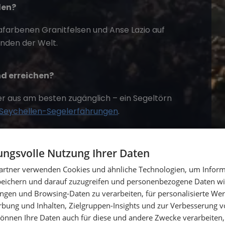
len?
afarbenen Granitfelsen und Anse Lazio auf
änden der Welt.
d erreichen?
r aus am besten zugänglich – ein Segeltörn
Seychellen-Segelerfahrungen
.
en?
ngsvolle Nutzung Ihrer Daten
e und angenehme Temperaturen um 28–30 °C.
artner verwenden Cookies und ähnliche Technologien, um Inform
peichern und darauf zuzugreifen und personenbezogene Daten wie
ngen und Browsing-Daten zu verarbeiten, für personalisierte Wer
leben
ung und Inhalten, Zielgruppen-Insights und zur Verbesserung v
önnen Ihre Daten auch für diese und andere Zwecke verarbeiten, 