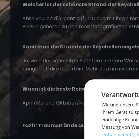
Welcher ist der schönste Strand der Seychel
Anse Source d'Argent auf La Digue mit ihren ros
Praslin gehören zu den meistfotografierten Str
Kann man die Strände der Seychellen segeln
Ja, viele der schönsten Buchten sind vom Wasse
bringt dich direkt dorthin. Mehr dazu in unseren
Wann ist die beste Reisezeit für die Seychell
Verantwortu
April/Mai und Oktober/November – ruhige Se
Wir und unsere P
Ihrem Gerät zu s
eindeutige Kennu
Fazit: Traumstrände auf einem Segeltörn er
Messung von Werb
Drittanbieter (4)
k