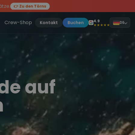
ätze.
👉 Zu den Törns
en des Jahres, sei dabei.
ten Törn
!
4.9
Crew-Shop
Kontakt
Buchen
DE
★★★★★
de auf
n