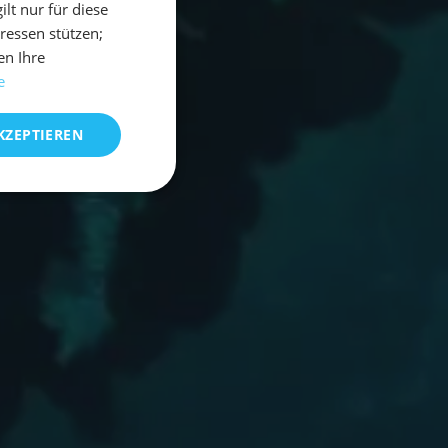
t nur für diese
eressen stützen;
en Ihre
e
KZEPTIEREN