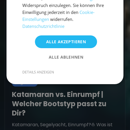
Widerspruch einzulegen. Sie können Ihre
Einwilligung jederzeit in den
Cookie-
Einstellungen
widerrufen.
Datenschutzrichtlinie
ALLE AKZEPTIEREN
ALLE ABLEHNEN
DETAILS ANZEIGEN
Allgemein
Katamaran vs. Einrumpf |
Welcher Bootstyp passt zu
Dir?
Katamaran, Segelyacht, Einrumpf?⛵ Was ist