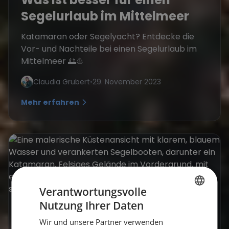
Segelurlaub im Mittelmeer
Katamaran oder Segelyacht? Entdecke die
Vor- und Nachteile bei einen Segelurlaub im
Mittelmeer 🌅⛵
Claudia Grubert
•
29. November 2023
Mehr erfahren
Verantwortungsvolle
Nutzung Ihrer Daten
GERMAN
Wir und unsere Partner verwenden
GERMAN