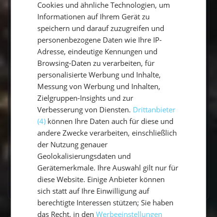
Cookies und ähnliche Technologien, um
ENGLISH
Informationen auf Ihrem Gerät zu
speichern und darauf zuzugreifen und
personenbezogene Daten wie Ihre IP-
Adresse, eindeutige Kennungen und
Revierbericht
Browsing-Daten zu verarbeiten, für
Katamaran mitsegeln im
personalisierte Werbung und Inhalte,
Mittelmeer: Erfahrungen und
Messung von Werbung und Inhalten,
Zielgruppen-Insights und zur
Tipps
Verbesserung von Diensten.
Drittanbieter
Erfahre welche Erfahrungen und Tipps beim
(4)
können Ihre Daten auch für diese und
Mitsegeln auf einem Katamaran im
andere Zwecke verarbeiten, einschließlich
Mittelmehr wichtig sind ⛵
der Nutzung genauer
Geolokalisierungsdaten und
Lucas Schmitt
•
19. Juli 2023
Gerätemerkmale. Ihre Auswahl gilt nur für
diese Website. Einige Anbieter können
Mehr erfahren
sich statt auf Ihre Einwilligung auf
berechtigte Interessen stützen; Sie haben
das Recht, in den
Werbeeinstellungen