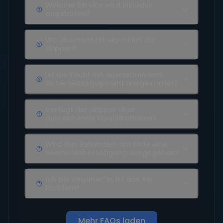
Welcher Service wird inklusive
angeboten?
Wo übernachtet eigentlich der
Skipper?
Ist die Yacht mit ausreichendem
Sicherheitsequipment ausgestattet?
Verfügt der Skipper über
ausreichende Qualifikationen?
Wird den Reisenden am Ende eine
Seemeilenbestätigung ausgegeben?
Ich bin Veganer*in, ist das ein
Problem?
Mehr FAQs laden