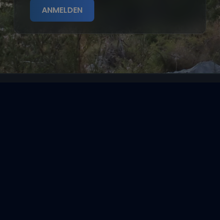
ANMELDEN
Segeltörns
Reviere
Entdecke
Reisethemen
Folge uns über Social Media
Impressum
|
Datenschutzerklärung
|
ARB's
|
Cookie-
Richtlinie
|
Cookie-Einstellungen