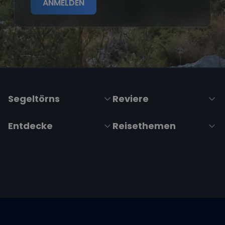
ANMELDEN
Segeltörns
Reviere
Entdecke
Reisethemen
Folge uns über Social Media