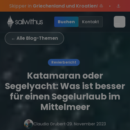
Skip to content
land und Kroatien
! ⛵
⚓
Sommer-Special
: Mit Code
•
s Jahres, sei dabei.
klusive Angebote mehr Sowie
Sichere Dir jetzt
Dein Meilenbuch und Deine sailwi
Season Closing Party 2026!
20€ Rabatt auf deinen er
Die
•
Buchen
Kontakt
Menü
← Alle Blog-Themen
Revierbericht
Katamaran oder
Segelyacht: Was ist besser
für einen Segelurlaub im
Mittelmeer
Claudia Grubert
•
29. November 2023