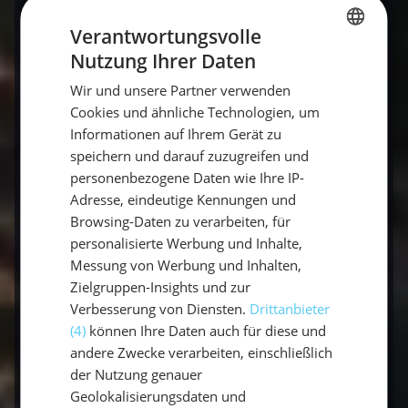
Die Vorteile eines Katamarans
Verantwortungsvolle
Kaum Krängung:
Der Kat segelt nahezu
Nutzung Ihrer Daten
GERMAN
aufrecht – angenehm für Familien und alle,
Wir und unsere Partner verwenden
GERMAN
die zu Seekrankheit neigen.
Cookies und ähnliche Technologien, um
ENGLISH
Viel Platz:
Zwei Rümpfe und ein breites
Informationen auf Ihrem Gerät zu
speichern und darauf zuzugreifen und
Deck bieten großzügige Kabinen, Salon und
personenbezogene Daten wie Ihre IP-
Sonnenliegeflächen.
Adresse, eindeutige Kennungen und
Geringer Tiefgang:
Ideal für flache
Browsing-Daten zu verarbeiten, für
Ankerbuchten und küstennahes Revier.
personalisierte Werbung und Inhalte,
Messung von Werbung und Inhalten,
Ruhig vor Anker
und schnell auf
Zielgruppen-Insights und zur
Raumkursen.
Verbesserung von Diensten.
Drittanbieter
(4)
können Ihre Daten auch für diese und
andere Zwecke verarbeiten, einschließlich
Die Nachteile eines Katamarans
der Nutzung genauer
Geolokalisierungsdaten und
Höhere Kosten:
Charter- und