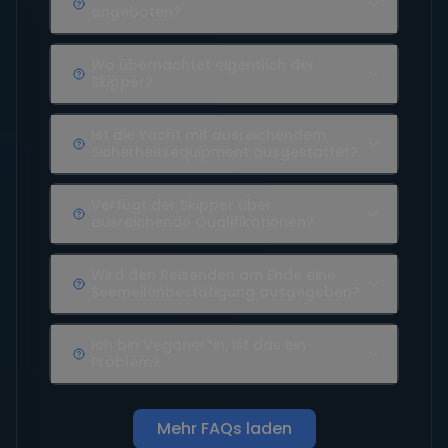
angeboten?
Wo übernachtet eigentlich der
Skipper?
Ist die Yacht mit ausreichendem
Sicherheitsequipment ausgestattet?
Verfügt der Skipper über
ausreichende Qualifikationen?
Wird den Reisenden am Ende eine
Seemeilenbestätigung ausgegeben?
Ich bin Veganer*in, ist das ein
Problem?
Mehr FAQs laden