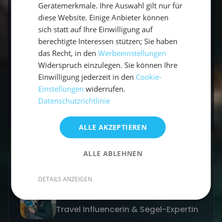
Gerätemerkmale. Ihre Auswahl gilt nur für
Liegeplatzgebühren sind teurer, Liegeplätze
diese Website. Einige Anbieter können
oft knapp.
sich statt auf Ihre Einwilligung auf
Weniger Höhe am Wind
und ein anderes,
berechtigte Interessen stützen; Sie haben
das Recht, in den
Werbeeinstellungen
weniger "sportliches" Segelgefühl als eine
Widerspruch einzulegen. Sie können Ihre
Yacht.
Einwilligung jederzeit in den
Cookie-
Größere Breite:
nicht jeder Hafen hat
Einstellungen
widerrufen.
passende Plätze.
Datenschutzrichtlinie
ALLE AKZEPTIEREN
ALLE ABLEHNEN
GESCHRIEBEN VON
DETAILS ANZEIGEN
Claudia Grubert
Travel Influencerin & Segel-Expertin