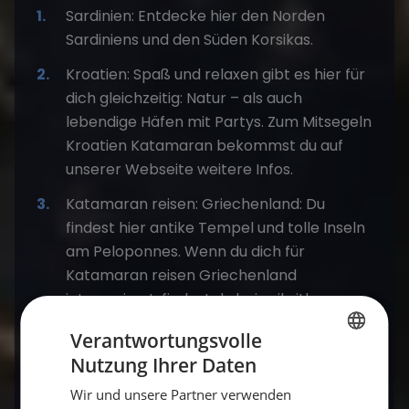
Sardinien: Entdecke hier den Norden
Sardiniens und den Süden Korsikas.
Kroatien: Spaß und relaxen gibt es hier für
dich gleichzeitig: Natur – als auch
lebendige Häfen mit Partys. Zum Mitsegeln
Kroatien Katamaran bekommst du auf
unserer Webseite weitere Infos.
Katamaran reisen: Griechenland: Du
findest hier antike Tempel und tolle Inseln
am Peloponnes. Wenn du dich für
Katamaran reisen Griechenland
interessierst, findest du bei sailwithus
weitere Informationen.
Verantwortungsvolle
Nutzung Ihrer Daten
GERMAN
Wer erwartet dich auf deinem Segeltörn?
Wir und unsere Partner verwenden
GERMAN