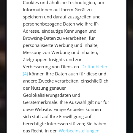
Cookies und ähnliche Technologien, um
Unser Angebot richtet sich an Personen
ENGLISH
Informationen auf Ihrem Gerät zu
zwischen 20 und 39 Jahren. Dich erwartet
speichern und darauf zuzugreifen und
somit ein bunter Mix aus Freunden, Pärchen
personenbezogene Daten wie Ihre IP-
und Alleinreisenden. So kannst du schnell tolle,
Adresse, eindeutige Kennungen und
neue Kontakte knüpfen. Bei unseren Kabinen
Browsing-Daten zu verarbeiten, für
findest du 3, 4 oder 5 Doppelkabinen auf
personalisierte Werbung und Inhalte,
unseren einrümpfigen Segelyachten. Ein
Messung von Werbung und Inhalten,
Katamaran hat meistens mindestes 4 Kojen,
Zielgruppen-Insights und zur
sodass ihr in Gruppen von 8-10 Leuten
Verbesserung von Diensten.
Drittanbieter
(4)
können Ihre Daten auch für diese und
unterwegs sein werden.
andere Zwecke verarbeiten, einschließlich
der Nutzung genauer
Dein Segelurlaub: Katamaran segeln – so
Geolokalisierungsdaten und
gehst du vor
Gerätemerkmale. Ihre Auswahl gilt nur für
diese Website. Einige Anbieter können
Finde zunächst deinen Segeltyp
sich statt auf Ihre Einwilligung auf
berechtigte Interessen stützen; Sie haben
Suche dir dein Traumziel aus
das Recht, in den
Werbeeinstellungen