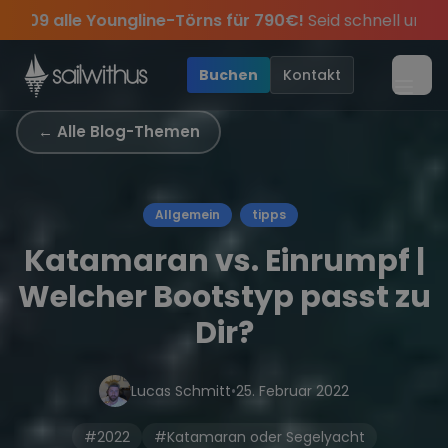
Skip to content
für 790€!
Seid schnell und sichert euch die letzten Plätze.
abei.
ve Angebote mehr Sowie
Sichere Dir jetzt
Season Closing Party 2026!
Dein Meilenbuch und Deine sailwi
20€ Rabatt auf deinen ersten T
Die Saison war leg
•
Buchen
Kontakt
Menü
← Alle Blog-Themen
Allgemein
tipps
Katamaran vs. Einrumpf |
Welcher Bootstyp passt zu
Dir?
Lucas Schmitt
•
25. Februar 2022
#2022
#Katamaran oder Segelyacht