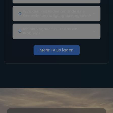
Wird den Reisenden am Ende eine
Seemeilenbestätigung ausgegeben?
Ich bin Veganer*in, ist das ein
Problem?
Mehr FAQs laden