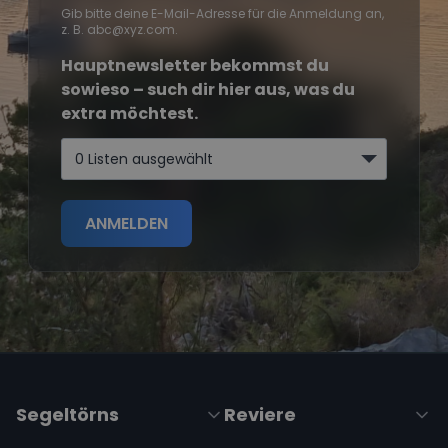
Gib bitte deine E-Mail-Adresse für die Anmeldung an,
z. B. abc@xyz.com.
Hauptnewsletter bekommst du
sowieso – such dir hier aus, was du
extra möchtest.
0 Listen ausgewählt
ANMELDEN
Segeltörns
Reviere