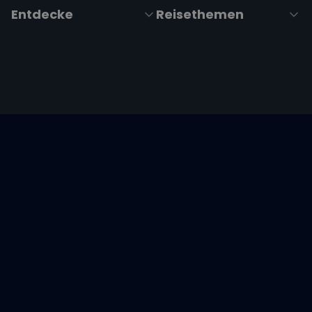
Entdecke
Reisethemen
Folge uns über Social Media
Impressum
|
Datenschutzerklärung
|
ARB's
|
Cookie-
Richtlinie
|
Cookie-Einstellungen