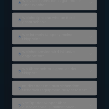
Wie viele Seemeilen segelt man in
einer Woche?
Welche Sprache wird an Bord
gesprochen?
Wer ist mein Skipper / meine
Skipperin?
Welcher Service wird inklusive
angeboten?
Wo übernachtet eigentlich der
Skipper?
Ist die Yacht mit ausreichendem
Sicherheitsequipment ausgestattet?
Verfügt der Skipper über
ausreichende Qualifikationen?