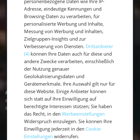
personenbezogene Daten wie Ihre IP-
Nachweis und Beantragung
Adresse, eindeutige Kennungen und
Browsing-Daten zu verarbeiten, für
für deine Scheine
personalisierte Werbung und Inhalte,
Seemeilenbestätigung: Was sie ist, wie viele
Messung von Werbung und Inhalten,
Meilen du für SKS, SSS und SHS brauchst und
Zielgruppen-Insights und zur
wie du sie korrekt nachweist.
Verbesserung von Diensten.
Drittanbieter
(4)
können Ihre Daten auch für diese und
30. Juni 2026
andere Zwecke verarbeiten, einschließlich
der Nutzung genauer
Mehr erfahren
Geolokalisierungsdaten und
Gerätemerkmale. Ihre Auswahl gilt nur für
diese Website. Einige Anbieter können
sich statt auf Ihre Einwilligung auf
berechtigte Interessen stützen; Sie haben
das Recht, in den
Werbeeinstellungen
Widerspruch einzulegen. Sie können Ihre
Einwilligung jederzeit in den
Cookie-
Einstellungen
widerrufen.