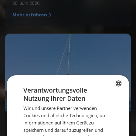
30. Juni 2026
Mehr erfahren
Verantwortungsvolle
Nutzung Ihrer Daten
GERMAN
Wir und unsere Partner verwenden
GERMAN
Cookies und ähnliche Technologien, um
ENGLISH
Informationen auf Ihrem Gerät zu
Allgemein
speichern und darauf zuzugreifen und
Seemeilenbestätigung: