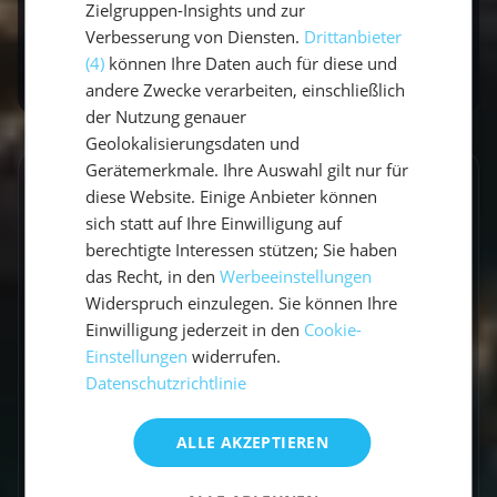
Bereit für zwei Rümpfe? Entdecke unsere
Zielgruppen-Insights und zur
Verbesserung von Diensten.
Drittanbieter
Katamaran-Törns
.
(4)
können Ihre Daten auch für diese und
andere Zwecke verarbeiten, einschließlich
der Nutzung genauer
Geolokalisierungsdaten und
Gerätemerkmale. Ihre Auswahl gilt nur für
GESCHRIEBEN VON
diese Website. Einige Anbieter können
sich statt auf Ihre Einwilligung auf
Claudia Grubert
berechtigte Interessen stützen; Sie haben
das Recht, in den
Werbeeinstellungen
Travel Influencerin & Segel-Expertin
Widerspruch einzulegen. Sie können Ihre
Einwilligung jederzeit in den
Cookie-
Claudia ist begeisterte Travel Influencerin und
Einstellungen
widerrufen.
leidenschaftliche Seglerin. Auf unserem Blog
Datenschutzrichtlinie
teilt sie ihre besten Reiseerlebnisse, fundierte
Revierberichte und praktisches Segelwissen
ALLE AKZEPTIEREN
für dein nächstes Abenteuer auf dem Wasser.