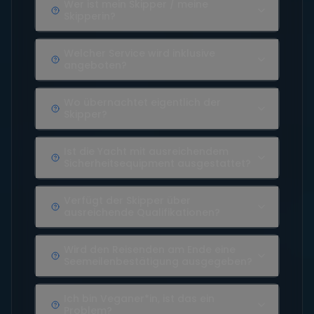
Wer ist mein Skipper / meine
Skipperin?
Welcher Service wird inklusive
angeboten?
Wo übernachtet eigentlich der
Skipper?
Ist die Yacht mit ausreichendem
Sicherheitsequipment ausgestattet?
Verfügt der Skipper über
ausreichende Qualifikationen?
Wird den Reisenden am Ende eine
Seemeilenbestätigung ausgegeben?
Ich bin Veganer*in, ist das ein
Problem?