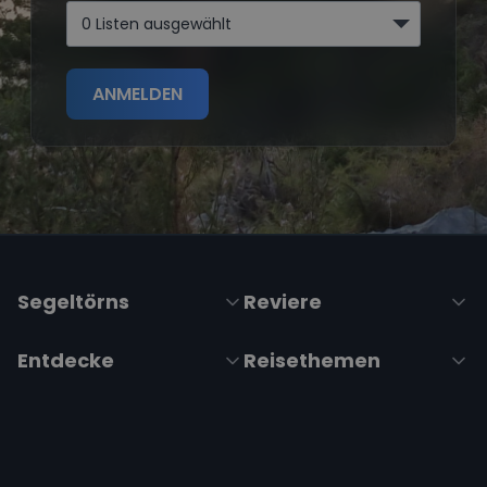
0 Listen ausgewählt
ANMELDEN
Segeltörns
Reviere
Entdecke
Reisethemen