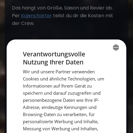
Das hängt von Größe, Saison und Revier ab.
Per
Kojencharter
teilst du dir die Kosten mit
der Crew.
Braucht man Segelerfahrung, um einen
Katamaran mit Skipper zu mieten?
Verantwortungsvolle
Nutzung Ihrer Daten
Nein, der Skipper übernimmt Navigation und
GERMAN
Manöver – du genießt einfach.
Wir und unsere Partner verwenden
GERMAN
Cookies und ähnliche Technologien, um
ENGLISH
Informationen auf Ihrem Gerät zu
Warum einen Katamaran statt einer
speichern und darauf zuzugreifen und
Yacht?
personenbezogene Daten wie Ihre IP-
Adresse, eindeutige Kennungen und
Mehr Platz, Stabilität und Komfort – ideal für
Browsing-Daten zu verarbeiten, für
Familien und Gruppen.
personalisierte Werbung und Inhalte,
Messung von Werbung und Inhalten,