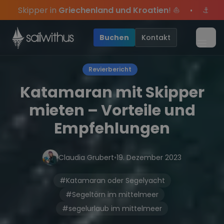
Skip to content
henland und Kroatien
! ⛵
⚓
Sommer-Special
: Mit 
•
 des Jahres, sei dabei.
exklusive Angebote mehr Sowie
Sichere Dir jetzt
Dein Meilenbuch und Deine sailwi
Season Closing Party 2026
20€ Rabatt auf deinen 
•
Buchen
Kontakt
Menü
Revierbericht
Katamaran mit Skipper
mieten – Vorteile und
Empfehlungen
Claudia Grubert
•
19. Dezember 2023
#Katamaran oder Segelyacht
#Segeltörn im mittelmeer
#segelurlaub im mittelmeer