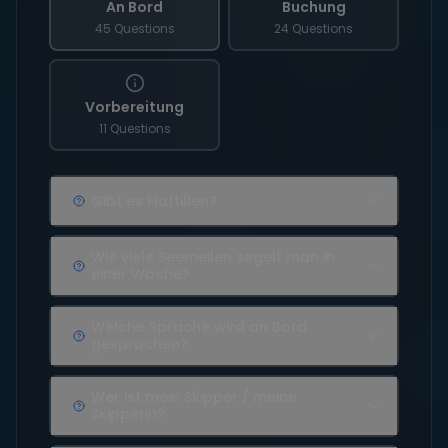
An Bord
Buchung
45 Questions
24 Questions
Vorbereitung
11 Questions
Gibt es Flottillen?
Wie viele Seemeilen segelt man in
einer Woche?
Welche Sprache wird an Bord
gesprochen?
Wer ist mein Skipper / meine
Skipperin?