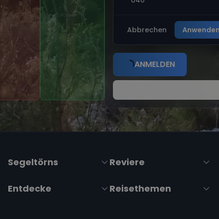
Impressum
|
Datenschutzerklärung
|
ARB's
|
Cookie-
Richtlinie
|
Cookie-Einstellungen
Wir übertragen alle Daten mit der sicheren
SSL-Verschlüsselung.
Copyright © 2026 Sailwithus