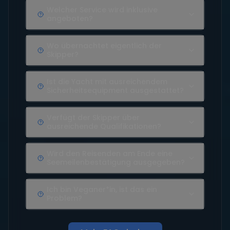
Welcher Service wird inklusive
angeboten?
Wo übernachtet eigentlich der
Skipper?
Ist die Yacht mit ausreichendem
Sicherheitsequipment ausgestattet?
Verfügt der Skipper über
ausreichende Qualifikationen?
Wird den Reisenden am Ende eine
Seemeilenbestätigung ausgegeben?
Ich bin Veganer*in, ist das ein
Problem?