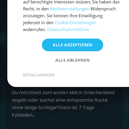
7 Tage Kykladen Segeln ab
Athen: Die perfekte Route für
Einsteiger (Saronischer Golf)
Du möchtest zum ersten Mal in Griechenland
segeln oder suchst eine entspannte Route
ohne lange Schläge?Dann ist 7 Tage
Kykladen...