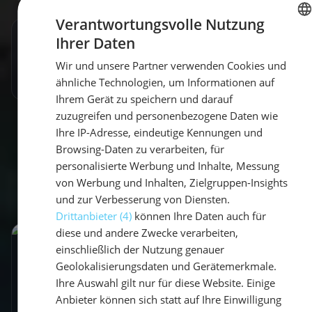
Gerätemerkmale. Ihre Auswahl gilt nur für
diese Website. Einige Anbieter können
Artikel teilen
sich statt auf Ihre Einwilligung auf
berechtigte Interessen stützen; Sie haben
das Recht, in den
Werbeeinstellungen
Widerspruch einzulegen. Sie können Ihre
Einwilligung jederzeit in den
Cookie-
Einstellungen
widerrufen.
Datenschutzrichtlinie
Empfohlene Beiträge
ALLE AKZEPTIEREN
ALLE ABLEHNEN
DETAILS ANZEIGEN