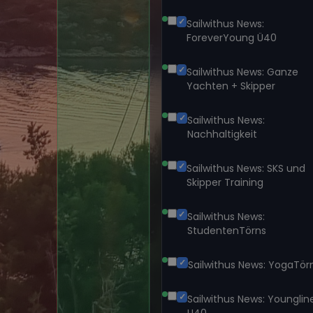
ANMELDEN
Segeltörns
Reviere
Entdecke
Reisethemen
Folge uns über Social Media