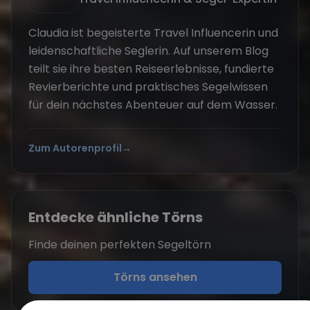
Claudia ist begeisterte Travel Influencerin und
Verantwortungsvolle
leidenschaftliche Seglerin. Auf unserem Blog
Nutzung Ihrer Daten
GERMAN
teilt sie ihre besten Reiseerlebnisse, fundierte
Wir und unsere Partner verwenden
GERMAN
Revierberichte und praktisches Segelwissen
Cookies und ähnliche Technologien, um
für dein nächstes Abenteuer auf dem Wasser.
ENGLISH
Informationen auf Ihrem Gerät zu
speichern und darauf zuzugreifen und
personenbezogene Daten wie Ihre IP-
Zum Autorenprofil
→
Adresse, eindeutige Kennungen und
Browsing-Daten zu verarbeiten, für
personalisierte Werbung und Inhalte,
Messung von Werbung und Inhalten,
Entdecke ähnliche Törns
Zielgruppen-Insights und zur
Verbesserung von Diensten.
Drittanbieter
Finde deinen perfekten Segeltörn
(4)
können Ihre Daten auch für diese und
andere Zwecke verarbeiten, einschließlich
Törns ansehen
der Nutzung genauer
Geolokalisierungsdaten und