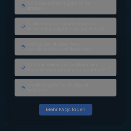
Wo übernachtet eigentlich der
Skipper?
Ist die Yacht mit ausreichendem
Sicherheitsequipment ausgestattet?
Verfügt der Skipper über
ausreichende Qualifikationen?
Wird den Reisenden am Ende eine
Seemeilenbestätigung ausgegeben?
Ich bin Veganer*in, ist das ein
Problem?
Mehr FAQs laden