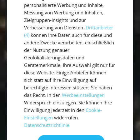
personalisierte Werbung und Inhalte,
Reise.
Messung von Werbung und Inhalten,
Zielgruppen-Insights und zur
Verbesserung von Diensten.
Drittanbieter
(4)
können Ihre Daten auch für diese und
andere Zwecke verarbeiten, einschließlich
Zum Autorenprofil
→
der Nutzung genauer
Geolokalisierungsdaten und
Gerätemerkmale. Ihre Auswahl gilt nur für
diese Website. Einige Anbieter können
Entdecke ähnliche Törns
sich statt auf Ihre Einwilligung auf
Finde deinen perfekten Segeltörn
berechtigte Interessen stützen; Sie haben
das Recht, in den
Werbeeinstellungen
Törns ansehen
Widerspruch einzulegen. Sie können Ihre
Einwilligung jederzeit in den
Cookie-
Einstellungen
widerrufen.
Datenschutzrichtlinie
Artikel teilen