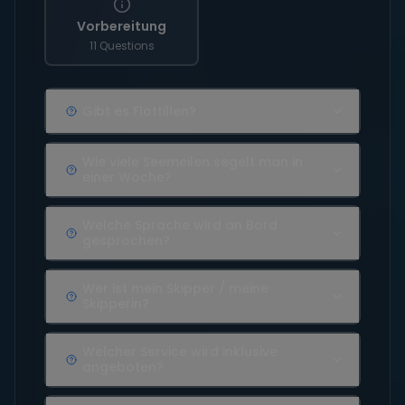
Vorbereitung
11 Questions
Gibt es Flottillen?
Wie viele Seemeilen segelt man in
einer Woche?
Welche Sprache wird an Bord
gesprochen?
Wer ist mein Skipper / meine
Skipperin?
Welcher Service wird inklusive
angeboten?