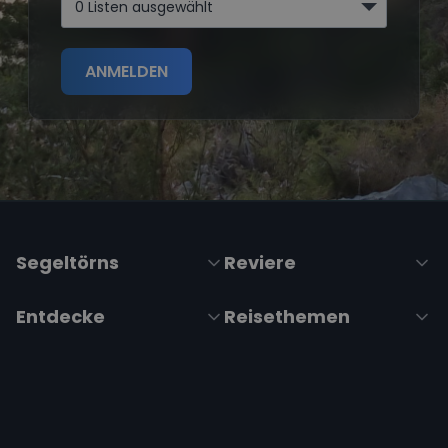
0 Listen ausgewählt
ANMELDEN
Segeltörns
Reviere
Entdecke
Reisethemen