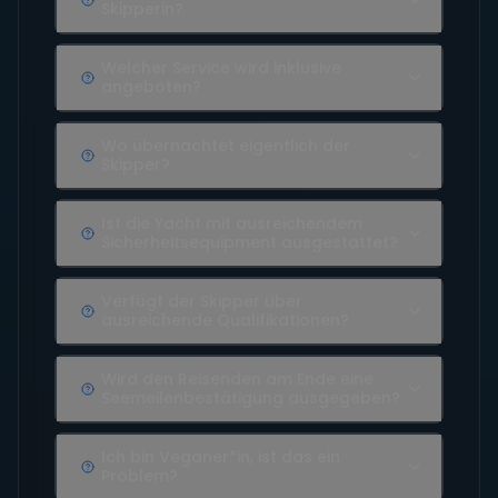
Skipperin?
Welcher Service wird inklusive
angeboten?
Wo übernachtet eigentlich der
Skipper?
Ist die Yacht mit ausreichendem
Sicherheitsequipment ausgestattet?
Verfügt der Skipper über
ausreichende Qualifikationen?
Wird den Reisenden am Ende eine
Seemeilenbestätigung ausgegeben?
Ich bin Veganer*in, ist das ein
Problem?