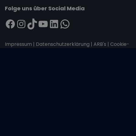
Folge uns über Social Media
Impressum
|
Datenschutzerklärung
|
ARB's
|
Cookie-
Richtlinie
|
Cookie-Einstellungen
Wir übertragen alle Daten mit der sicheren
SSL-Verschlüsselung.
Copyright © 2026 Sailwithus