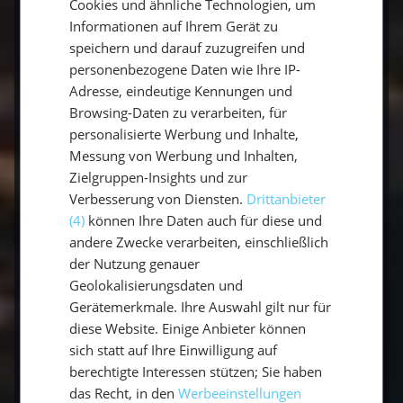
Cookies und ähnliche Technologien, um
und Einkaufsmöglichkeiten. Neugierig auf
ENGLISH
Informationen auf Ihrem Gerät zu
weitere Häfen? Dann begib Dich mit uns auf
speichern und darauf zuzugreifen und
Entdeckungstour.
personenbezogene Daten wie Ihre IP-
Adresse, eindeutige Kennungen und
Segeln und Inselhüpfen ist ein fantastisches
Browsing-Daten zu verarbeiten, für
Abenteuer.
personalisierte Werbung und Inhalte,
Messung von Werbung und Inhalten,
Zielgruppen-Insights und zur
Verbesserung von Diensten.
Drittanbieter
(4)
können Ihre Daten auch für diese und
andere Zwecke verarbeiten, einschließlich
Faszination Mitsegeln quer durch die
der Nutzung genauer
Inselgruppe der Kykladen: Sei dabei und
Geolokalisierungsdaten und
begib Dich an Bord!
Gerätemerkmale. Ihre Auswahl gilt nur für
Gönn Dir einen Urlaub der unvergleichbar
diese Website. Einige Anbieter können
werden wird und einzigartig. Keine andere
sich statt auf Ihre Einwilligung auf
berechtigte Interessen stützen; Sie haben
Urlaubsform kann Dir so viel auf einmal bieten,
das Recht, in den
Werbeeinstellungen
wie ein Segelurlaub durch griechische Gefilde.