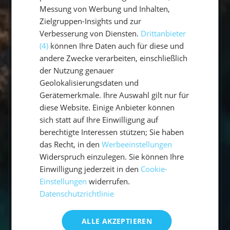
Messung von Werbung und Inhalten,
Welcher Service wird inklusive
angeboten?
Zielgruppen-Insights und zur
Verbesserung von Diensten.
Drittanbieter
(4)
können Ihre Daten auch für diese und
Wo übernachtet eigentlich der
Skipper?
andere Zwecke verarbeiten, einschließlich
der Nutzung genauer
Geolokalisierungsdaten und
Ist die Yacht mit ausreichendem
Sicherheitsequipment ausgestattet?
Gerätemerkmale. Ihre Auswahl gilt nur für
diese Website. Einige Anbieter können
Verfügt der Skipper über
sich statt auf Ihre Einwilligung auf
ausreichende Qualifikationen?
berechtigte Interessen stützen; Sie haben
das Recht, in den
Werbeeinstellungen
Wird den Reisenden am Ende eine
Widerspruch einzulegen. Sie können Ihre
Seemeilenbestätigung ausgegeben?
Einwilligung jederzeit in den
Cookie-
Einstellungen
widerrufen.
Ich bin Veganer*in, ist das ein
Datenschutzrichtlinie
Problem?
ALLE AKZEPTIEREN