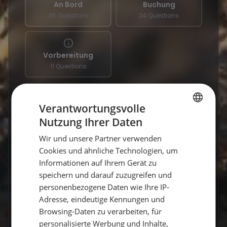
An Bord
Buchung
45 Questions
24 Questions
Vorbereitung
11 Questions
Gibt es Flottillen?
Verantwortungsvolle
Nutzung Ihrer Daten
GERMAN
Wie viele Seemeilen segelt man in
Wir und unsere Partner verwenden
einer Woche?
GERMAN
Cookies und ähnliche Technologien, um
ENGLISH
Informationen auf Ihrem Gerät zu
Welche Sprache wird an Bord
speichern und darauf zuzugreifen und
gesprochen?
personenbezogene Daten wie Ihre IP-
Adresse, eindeutige Kennungen und
Wer ist mein Skipper / meine
Skipperin?
Browsing-Daten zu verarbeiten, für
personalisierte Werbung und Inhalte,