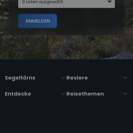
0 Listen ausgewählt
ANMELDEN
Segeltörns
Reviere
Entdecke
Reisethemen