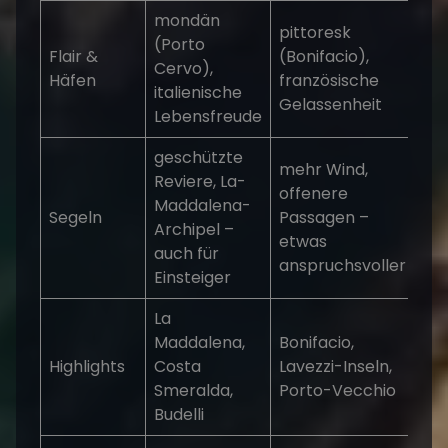
mondän
pittoresk
(Porto
Flair &
(Bonifacio),
Cervo),
Häfen
französische
italienische
Gelassenheit
Lebensfreude
geschützte
mehr Wind,
Reviere, La-
offenere
Maddalena-
Segeln
Passagen –
Archipel –
etwas
auch für
anspruchsvoller
Einsteiger
La
Maddalena,
Bonifacio,
Highlights
Costa
Lavezzi-Inseln,
Smeralda,
Porto-Vecchio
Budelli