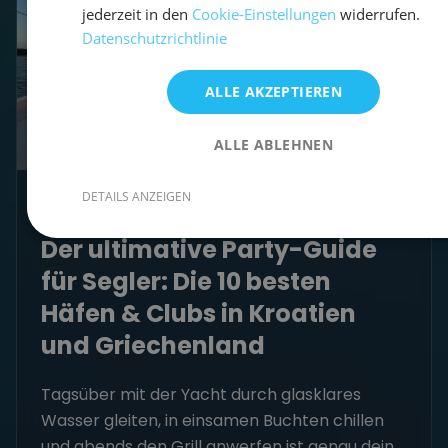
jederzeit in den
Cookie-Einstellungen
widerrufen.
Datenschutzrichtlinie
ALLE AKZEPTIEREN
ALLE ABLEHNEN
DETAILS ANZEIGEN
Der ultimative Party-Guide
für Segler: Die 10 besten
Häfen & Clubs in Kroatien
und Griechenland
Tagsüber mit der Yacht durch glasklares
Wasser gleiten, in einsamen Buchten chillen
und abends den Grill anwerfen ist genau dein...