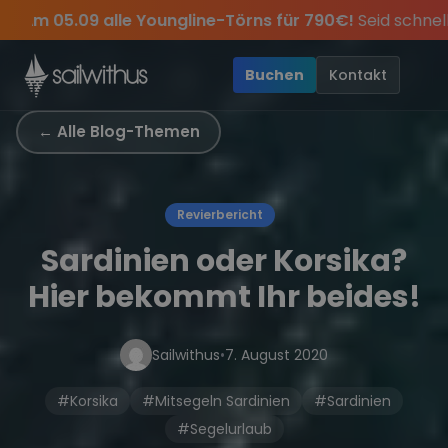
Skip to content
e-Törns für 790€!
Seid schnell und sichert euch die letzte
s Jahres, sei dabei.
 exklusive Angebote mehr Sowie
Sichere Dir jetzt
Dein Meilenbuch und Deine sailwi
Season Closing Party 2026!
20€ Rabatt auf deinen 
Di
•
Buchen
Kontakt
← Alle Blog-Themen
Revierbericht
Sardinien oder Korsika?
Hier bekommt Ihr beides!
Sailwithus
•
7. August 2020
#Korsika
#Mitsegeln Sardinien
#Sardinien
#Segelurlaub