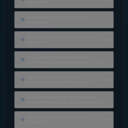
Skipperin?
Welcher Service wird inklusive
angeboten?
Wo übernachtet eigentlich der
Skipper?
Ist die Yacht mit ausreichendem
Sicherheitsequipment ausgestattet?
Verfügt der Skipper über
ausreichende Qualifikationen?
Wird den Reisenden am Ende eine
Seemeilenbestätigung ausgegeben?
Ich bin Veganer*in, ist das ein
Problem?