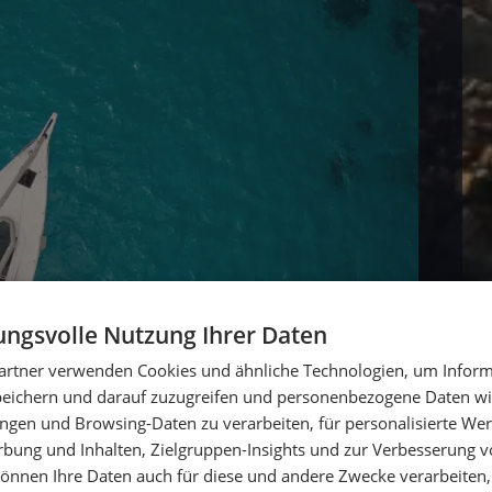
ngsvolle Nutzung Ihrer Daten
artner verwenden Cookies und ähnliche Technologien, um Inform
peichern und darauf zuzugreifen und personenbezogene Daten wie
ngen und Browsing-Daten zu verarbeiten, für personalisierte Wer
ung und Inhalten, Zielgruppen-Insights und zur Verbesserung v
önnen Ihre Daten auch für diese und andere Zwecke verarbeiten, 