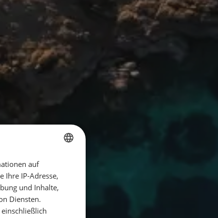
ationen auf
GERMAN
 Ihre IP-Adresse,
GERMAN
bung und Inhalte,
ENGLISH
on Diensten.
einschließlich