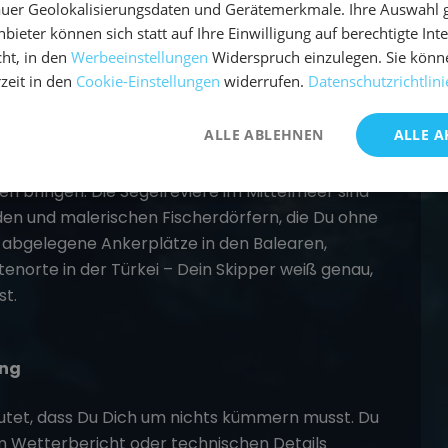
uer Geolokalisierungsdaten und Gerätemerkmale. Ihre Auswahl gil
bieter können sich statt auf Ihre Einwilligung auf berechtigte Int
ht, in den
Werbeeinstellungen
Widerspruch einzulegen. Sie könn
rzeit in den
Cookie-Einstellungen
widerrufen.
Datenschutzrichtlini
tdecken
ALLE ABLEHNEN
ALLE A
viere
im Mittelmeer und kann Dich zu den
n bringen. Die Segelreviere im Mittelmeer sind
en und malerischen Fischerdörfern, die Du ohne
b abgelegene Ankerplätze in den Balearen,
enorte in der Türkei – Dein Skipper weiß genau,
st.
ung
utet, dass Du Dich um nichts kümmern musst. Du
em Wetterbericht oder technischen Details