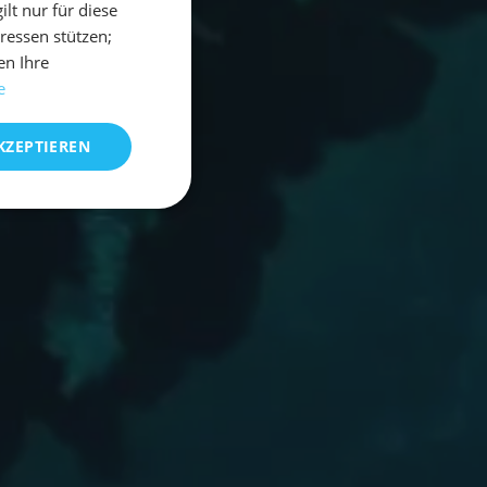
t nur für diese
eressen stützen;
en Ihre
e
KZEPTIEREN