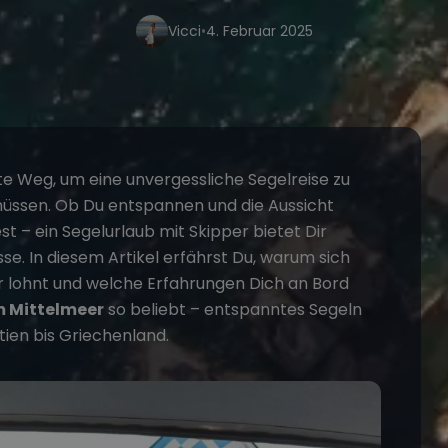
Vicci
•
4. Februar 2025
kte Weg, um eine unvergessliche
Segelreise
zu
üssen. Ob Du entspannen und die Aussicht
st – ein
Segelurlaub mit Skipper
bietet Dir
sse. In diesem Artikel erfährst Du, warum sich
r
lohnt und welche Erfahrungen Dich an Bord
m Mittelmeer
so beliebt – entspanntes Segeln
tien bis Griechenland.