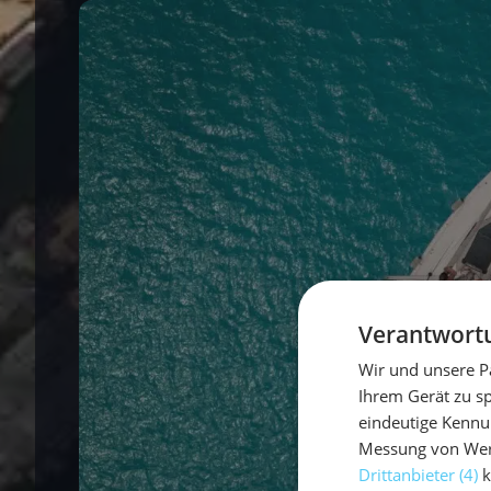
Verantwortu
Wir und unsere P
Ihrem Gerät zu s
eindeutige Kennu
Messung von Werb
Drittanbieter (4)
k