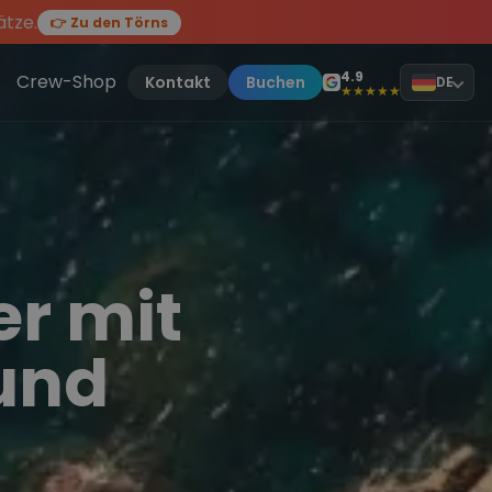
ätze.
👉 Zu den Törns
en des Jahres, sei dabei.
ten Törn
!
4.9
Crew-Shop
Kontakt
Buchen
DE
★★★★★
er mit
 und