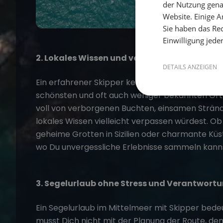
der Nutzung gena
Website. Einige An
Sie haben das Rec
Einwilligung jede
2. Lokales Wissen und versteckte Perlen en
DETAILS ANZEIGEN
Ein erfahrener Skipper kennt die besten
Segelre
schönsten und oft auch weniger bekannten Orte
voll von verborgenen Buchten, einsamen Stränd
lokales Wissen vielleicht verpassen würdest. O
geheime Grotten in Sizilien oder charmante Küst
wo Du unvergessliche Erlebnisse sammeln kann
3. Segelurlaub ohne Stress und Verantwort
Ein
Segelurlaub im Mittelmeer
mit Skipper bede
musst Dich nicht mit der Planung der Route, d