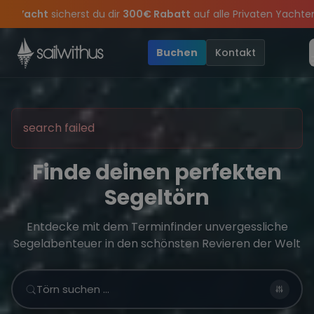
Skip to content
Sichere Dir jetzt
Dein Meilenbuch und Deine sailwithus-C
sing Party 2026!
ine
Special
Törn-Updates, Insider-Tipps
: Mit Code
Die Saison war legendär – wir feiern die Törns
Yacht
sicherst du dir
und exklusive Angebote mehr
300€ Rabatt
auf alle 
Buchen
Kontakt
search failed
Finde deinen perfekten
Segeltörn
Entdecke mit dem Terminfinder unvergessliche
Segelabenteuer in den schönsten Revieren der Welt
Törn suchen …