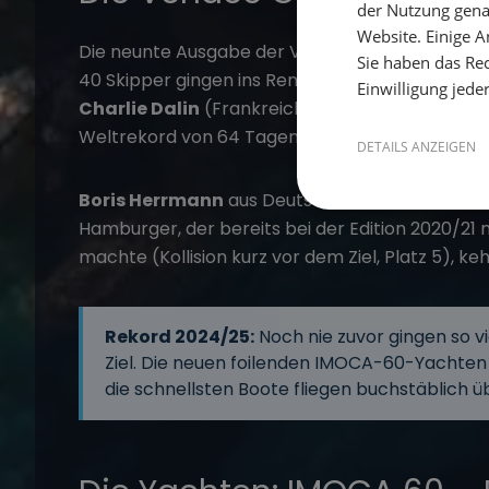
der Nutzung gena
Website. Einige An
Die neunte Ausgabe der Vendée Globe startet
Sie haben das Rec
40 Skipper gingen ins Rennen – so viele wie nie 
Einwilligung jede
Charlie Dalin
(Frankreich) auf MACIF Santé Pr
Weltrekord von 64 Tagen und 19 Stunden abschl
DETAILS ANZEIGEN
Boris Herrmann
aus Deutschland zählte erneu
Hamburger, der bereits bei der Edition 2020/21 
machte (Kollision kurz vor dem Ziel, Platz 5), 
Rekord 2024/25:
Noch nie zuvor gingen so vi
Ziel. Die neuen foilenden IMOCA-60-Yachte
die schnellsten Boote fliegen buchstäblich ü