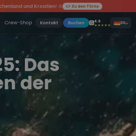
chenland und Kroatien
! ⛵
👉 Zu den Törns
en des Jahres, sei dabei.
ten Törn
!
4.9
Crew-Shop
Kontakt
Buchen
DE
★★★★★
5: Das
en der