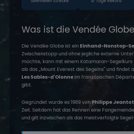
Seemeilen Strecke
Ø Tage Rekord
Was ist die Vendée Glob
Die Vendée Globe ist ein
Einhand-Nonstop-Se
Zwischenstopp und ohne jegliche externe Unter
möchte, kann mit einem
Katamaran-Segelkurs
als das „Mount Everest des Segelns" und findet all
Les Sables-d'Olonne
im französischen Dépar
gibt.
Gegründet wurde es 1989 von
Philippe Jeantot
Zeit. Seitdem hat das Rennen eine Fangemeinde
und gilt inzwischen als das meistverfolgte Segel