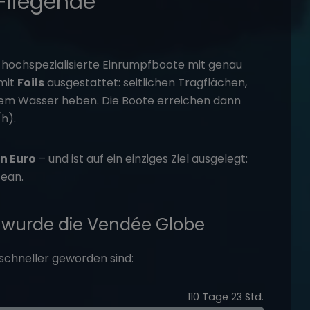
Fliegende
 hochspezialisierte Einrumpfboote mit genau
mit
Foils
ausgestattet: seitlichen Tragflächen,
dem Wasser heben. Die Boote erreichen dann
/h)
.
en Euro
– und ist auf ein einziges Ziel ausgelegt:
zean.
l wurde die Vendée Globe
 schneller geworden sind:
110 Tage 23 Std.