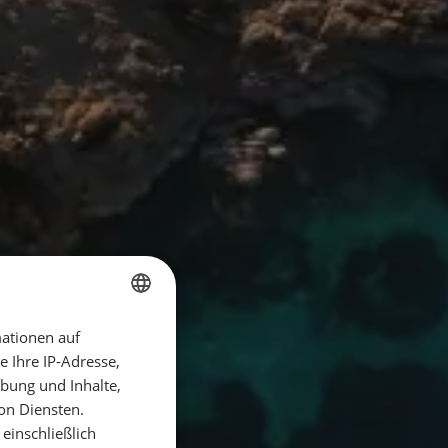
ationen auf
GERMAN
 Ihre IP-Adresse,
GERMAN
bung und Inhalte,
ENGLISH
on Diensten.
einschließlich