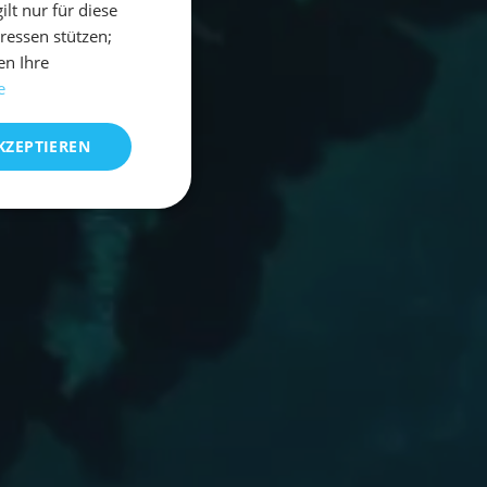
t nur für diese
eressen stützen;
en Ihre
e
KZEPTIEREN