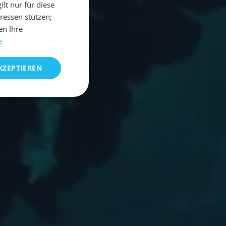
t nur für diese
eressen stützen;
en Ihre
e
KZEPTIEREN