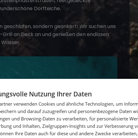
 Kopfsteinpflasterstraßen, reetgedeckte
wunderschöne Dorfteiche.
en geschlafen, sondern geankert! Wir suchen uns
-Grill an Deck an und genießen den endlosen
 Wasser.
ngsvolle Nutzung Ihrer Daten
artner verwenden Cookies und ähnliche Technologien, um Inform
peichern und darauf zuzugreifen und personenbezogene Daten wie
ngen und Browsing-Daten zu verarbeiten, für personalisierte Wer
ung und Inhalten, Zielgruppen-Insights und zur Verbesserung v
önnen Ihre Daten auch für diese und andere Zwecke verarbeiten, 