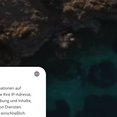
ationen auf
GERMAN
 Ihre IP-Adresse,
GERMAN
bung und Inhalte,
ENGLISH
on Diensten.
einschließlich