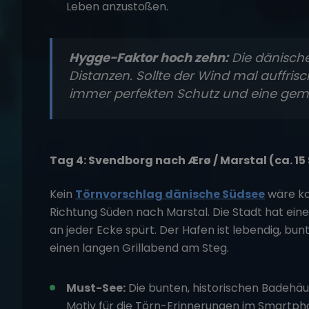
Leben anzustoßen.
Hygge-Faktor hoch zehn:
Die dänische
Distanzen. Sollte der Wind mal auffrisc
immer perfekten Schutz und eine gemü
Tag 4: Svendborg nach Ærø / Marstal (ca. 15
Kein
Törnvorschlag dänische Südsee
wäre ko
Richtung Süden nach Marstal. Die Stadt hat eine
an jeder Ecke spürt. Der Hafen ist lebendig, bu
einen langen Grillabend am Steg.
Must-See:
Die bunten, historischen Badehäu
Motiv für die Törn-Erinnerungen im Smartph