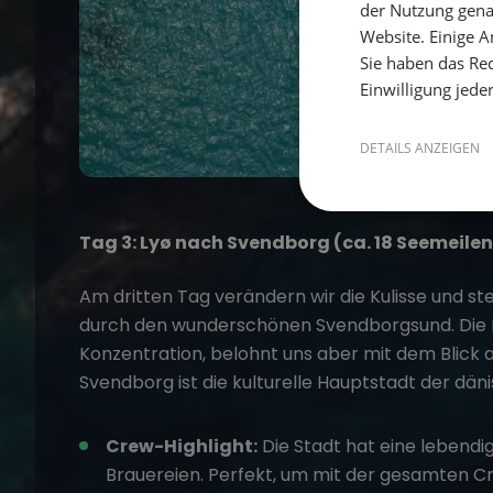
der Nutzung gena
Website. Einige An
Sie haben das Rec
Einwilligung jede
DETAILS ANZEIGEN
Tag 3: Lyø nach Svendborg (ca. 18 Seemeilen
Am dritten Tag verändern wir die Kulisse und st
durch den wunderschönen Svendborgsund. Die Na
Konzentration, belohnt uns aber mit dem Blick 
Svendborg ist die kulturelle Hauptstadt der dän
Crew-Highlight:
Die Stadt hat eine lebendi
Brauereien. Perfekt, um mit der gesamten Cr