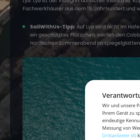
Lyø. Lyø ist der Inbegriff dänischer Inselidylle:
Fachwerkhäuser aus dem 18. Jahrhundert und 
SailWithUs-Tipp:
Auf Lyø wird nicht im Haf
ein geschütztes Plätzchen, werfen den Cobb
nordischen Sommerabend im spiegelglatten
Verantwortu
Wir und unsere P
Ihrem Gerät zu s
eindeutige Kennu
Messung von Werb
Drittanbieter (4)
k