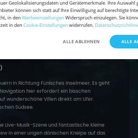
uer Geolokalisierungsdaten und Gerätemerkmale. Ihre Auswahl gil
bieter können sich statt auf Ihre Einwilligung auf berechtigte Int
ht, in den
Werbeeinstellungen
Widerspruch einzulegen. Sie könn
rzeit in den
Cookie-Einstellungen
widerrufen.
Datenschutzrichtlini
ALLE ABLEHNEN
ALLE A
)
euern in Richtung Fünisches Inselmeer. Es geht
vigation hier erfordert ein bisschen
auf wunderschöne Villen direkt am Ufer.
ischen Südsee.
ge Live-Musik-Szene und fantastische kleine
ew in einer urigen dänischen Kneipe auf das