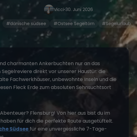
Vicci
•
30. Juni 2026
#dänische südsee
#Ostsee Segeltörn
#Segelurlaub
und charmanten Ankerbuchten nur an das
Segelreviere direkt vor unserer Haustür: die
alte Fachwerkhäuser, unbewohnte Inseln und die
esen Fleck Erde zum absoluten Sehnsuchtsort
Abenteuer? Flensburg! Von hier aus bist du im
aben für dich die perfekte Route ausgetüftelt.
che Südsee
für eine unvergessliche 7-Tage-
s.