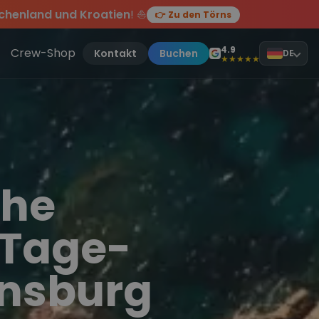
chenland und Kroatien
! ⛵
👉 Zu den Törns
en des Jahres, sei dabei.
ten Törn
!
4.9
Crew-Shop
Kontakt
Buchen
DE
★★★★★
che
-Tage-
ensburg