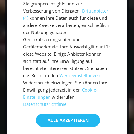
einzigartigen Inselwelt. Egal, ob du einen
Zielgruppen-Insights und zur
Kurztrip oder eine längere Segelreise planst –
Verbesserung von Diensten.
Drittanbieter
wir machen deinen Traum wahr. Melde dich
(4)
können Ihre Daten auch für diese und
noch heute bei uns und sichere dir deinen Platz
andere Zwecke verarbeiten, einschließlich
an Bord einer unserer Segelyachten.
der Nutzung genauer
Geolokalisierungsdaten und
Gerätemerkmale. Ihre Auswahl gilt nur für
Dein Abenteuer beginnt hier!
diese Website. Einige Anbieter können
sich statt auf Ihre Einwilligung auf
Jetzt buchen
berechtigte Interessen stützen; Sie haben
das Recht, in den
Werbeeinstellungen
Widerspruch einzulegen. Sie können Ihre
Häufige Fragen zum Stockholmer
Einwilligung jederzeit in den
Cookie-
Schärengarten
Einstellungen
widerrufen.
Datenschutzrichtlinie
Wo liegt der Stockholmer Schärengarten?
ALLE AKZEPTIEREN
Vor Stockholm in der Ostsee – ein Labyrinth