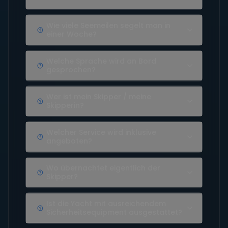
Wie viele Seemeilen segelt man in
einer Woche?
Welche Sprache wird an Bord
gesprochen?
Wer ist mein Skipper / meine
Skipperin?
Welcher Service wird inklusive
angeboten?
Wo übernachtet eigentlich der
Skipper?
Ist die Yacht mit ausreichendem
Sicherheitsequipment ausgestattet?