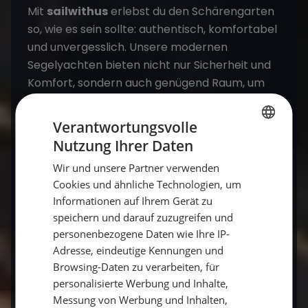
Mit
sailwithus
erlebst du den Schärengarten
so, wie es sein sollte: authentisch, komfortabel
und unvergesslich. Unsere modernen
Segelyachten bieten nicht nur Sicherheit und
Komfort, sondern auch genügend Raum, um
die Freiheit des Segelns zu spüren. Egal, ob du
dich aktiv beteiligen oder einfach nur
Verantwortungsvolle
entspannen möchtest – bei uns bist du genau
Nutzung Ihrer Daten
GERMAN
richtig.
Wir und unsere Partner verwenden
GERMAN
Cookies und ähnliche Technologien, um
ENGLISH
Informationen auf Ihrem Gerät zu
Entdecke den Stockholmer Schärengarten
speichern und darauf zuzugreifen und
mit sailwithus
personenbezogene Daten wie Ihre IP-
Adresse, eindeutige Kennungen und
Bist du bereit, den Stockholmer
Browsing-Daten zu verarbeiten, für
Schärengarten selbst zu erleben? Setz die
personalisierte Werbung und Inhalte,
Segel und entdecke die Schönheit dieser
Messung von Werbung und Inhalten,