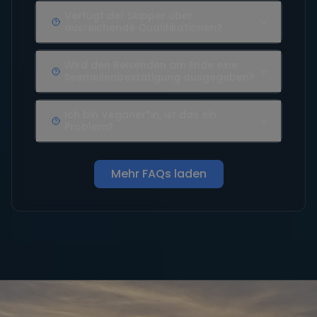
Verfügt der Skipper über
ausreichende Qualifikationen?
Wird den Reisenden am Ende eine
Seemeilenbestätigung ausgegeben?
Ich bin Veganer*in, ist das ein
Problem?
Mehr FAQs laden