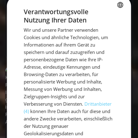
Segeln Mallorca Mandelblüte - Erlebe
Mallorcas Mandelblüte vom Wasser aus:
Verantwortungsvolle
Blühende Landschaften und unvergessliche
Nutzung Ihrer Daten
GERMAN
Momente warten auf dich!
Wir und unsere Partner verwenden
GERMAN
Vicci
•
11. April 2025
Cookies und ähnliche Technologien, um
ENGLISH
Informationen auf Ihrem Gerät zu
Mehr erfahren
speichern und darauf zuzugreifen und
personenbezogene Daten wie Ihre IP-
Adresse, eindeutige Kennungen und
Browsing-Daten zu verarbeiten, für
personalisierte Werbung und Inhalte,
Messung von Werbung und Inhalten,
Zielgruppen-Insights und zur
Verbesserung von Diensten.
Drittanbieter
(4)
können Ihre Daten auch für diese und
andere Zwecke verarbeiten, einschließlich
der Nutzung genauer
Geolokalisierungsdaten und