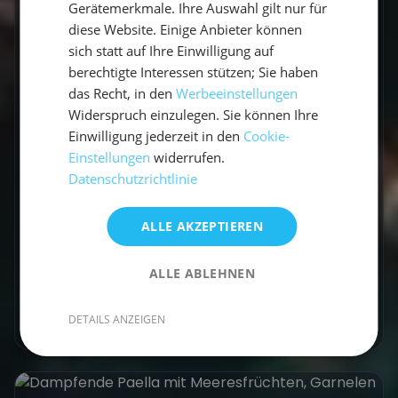
Gerätemerkmale. Ihre Auswahl gilt nur für
diese Website. Einige Anbieter können
sich statt auf Ihre Einwilligung auf
Aktivurlaub
berechtigte Interessen stützen; Sie haben
Segelurlaub Mallorca: Auf
das Recht, in den
Werbeeinstellungen
den Spuren historischer
Widerspruch einzulegen. Sie können Ihre
Einwilligung jederzeit in den
Cookie-
Segelabenteuer
Einstellungen
widerrufen.
Datenschutzrichtlinie
Mallorca, bekannt für seine malerischen
Strände und lebendige Kultur, hat eine tiefe
historische Bedeutung, die vom Wasser aus
ALLE AKZEPTIEREN
besonders eindrucksvoll...
ALLE ABLEHNEN
Vicci
•
19. November 2024
Mehr erfahren
DETAILS ANZEIGEN