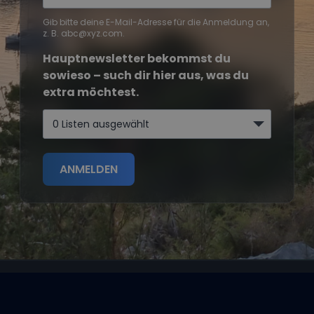
Gib bitte deine E-Mail-Adresse für die Anmeldung an,
z. B. abc@xyz.com.
Hauptnewsletter bekommst du
sowieso – such dir hier aus, was du
extra möchtest.
0 Listen ausgewählt
ANMELDEN
Segeltörns
Reviere