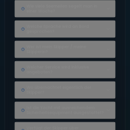
Wie viele Seemeilen segelt man in
einer Woche?
Welche Sprache wird an Bord
gesprochen?
Wer ist mein Skipper / meine
Skipperin?
Welcher Service wird inklusive
angeboten?
Wo übernachtet eigentlich der
Skipper?
Ist die Yacht mit ausreichendem
Sicherheitsequipment ausgestattet?
Verfügt der Skipper über