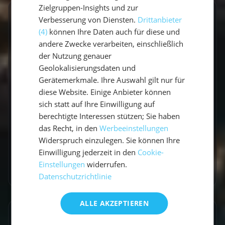
Zielgruppen-Insights und zur
GESCHRIEBEN VON
Verbesserung von Diensten.
Drittanbieter
(4)
können Ihre Daten auch für diese und
Claudia Grubert
andere Zwecke verarbeiten, einschließlich
der Nutzung genauer
Travel Influencerin & Segel-Expertin
Geolokalisierungsdaten und
Gerätemerkmale. Ihre Auswahl gilt nur für
Claudia ist begeisterte Travel Influencerin und
diese Website. Einige Anbieter können
leidenschaftliche Seglerin. Auf unserem Blog
sich statt auf Ihre Einwilligung auf
teilt sie ihre besten Reiseerlebnisse, fundierte
berechtigte Interessen stützen; Sie haben
Revierberichte und praktisches Segelwissen
das Recht, in den
Werbeeinstellungen
für dein nächstes Abenteuer auf dem Wasser.
Widerspruch einzulegen. Sie können Ihre
Einwilligung jederzeit in den
Cookie-
Einstellungen
widerrufen.
Zum Autorenprofil
→
Datenschutzrichtlinie
ALLE AKZEPTIEREN
Entdecke ähnliche Törns