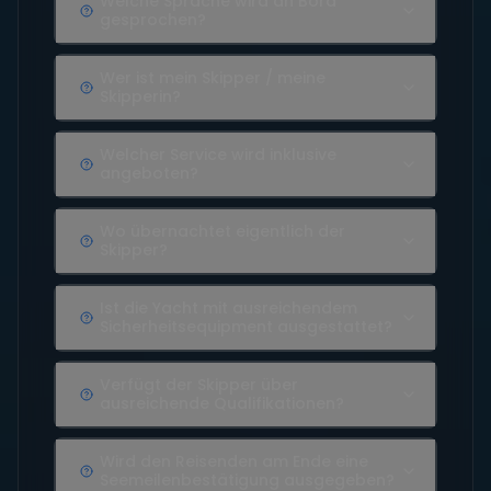
Welche Sprache wird an Bord
gesprochen?
Wer ist mein Skipper / meine
Skipperin?
Welcher Service wird inklusive
angeboten?
Wo übernachtet eigentlich der
Skipper?
Ist die Yacht mit ausreichendem
Sicherheitsequipment ausgestattet?
Verfügt der Skipper über
ausreichende Qualifikationen?
Wird den Reisenden am Ende eine
Seemeilenbestätigung ausgegeben?