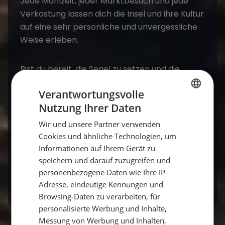
Jede Mahlzeit, jeder Marktbesuch und jede
Verkostung lassen dich die Insel und ihre Kultur
auf eine sehr persönliche und unvergessliche
Weise erleben.
Bist du bereit, die Segel zu setzen und die
kulinarischen Wunder Mallorcas zu
Verantwortungsvolle
entdecken? Ein Segelurlaub hier bietet dir die
Nutzung Ihrer Daten
einzigartige Kombination aus Abenteuer,
GERMAN
Entspannung und natürlich erstklassigen
Wir und unsere Partner verwenden
GERMAN
gastronomischen Erlebnissen. Pack deine
Cookies und ähnliche Technologien, um
ENGLISH
Segelschuhe ein und mach dich bereit für eine
Informationen auf Ihrem Gerät zu
Reise, die deine Liebe zum Meer und zum Essen
speichern und darauf zuzugreifen und
personenbezogene Daten wie Ihre IP-
neu entfachen wird.
Adresse, eindeutige Kennungen und
Browsing-Daten zu verarbeiten, für
personalisierte Werbung und Inhalte,
Messung von Werbung und Inhalten,