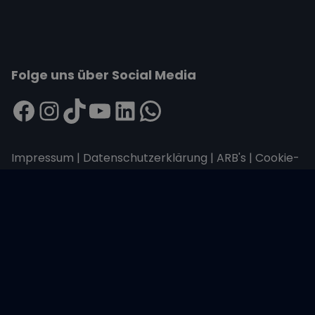
Folge uns über Social Media
Impressum
|
Datenschutzerklärung
|
ARB's
|
Cookie-
Richtlinie
|
Cookie-Einstellungen
Wir übertragen alle Daten mit der sicheren
SSL-Verschlüsselung.