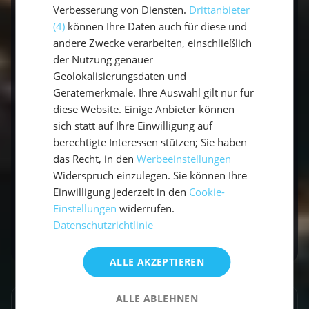
Verbesserung von Diensten.
Drittanbieter
(4)
können Ihre Daten auch für diese und
Mai bis Oktober, mit besonders angenehmem
andere Zwecke verarbeiten, einschließlich
Klima im Juni und September.
der Nutzung genauer
Geolokalisierungsdaten und
Welche Buchten sollte man auf Mallorca
Gerätemerkmale. Ihre Auswahl gilt nur für
ansteuern?
diese Website. Einige Anbieter können
sich statt auf Ihre Einwilligung auf
Cala Pi, Es Trenc, Portals Vells und die
berechtigte Interessen stützen; Sie haben
geschützte Nationalpark-Insel Cabrera.
das Recht, in den
Werbeeinstellungen
Widerspruch einzulegen. Sie können Ihre
Einwilligung jederzeit in den
Cookie-
Bereit für die Balearen? Entdecke unsere
Einstellungen
widerrufen.
Segeltörns auf Mallorca
.
Datenschutzrichtlinie
ALLE AKZEPTIEREN
ALLE ABLEHNEN