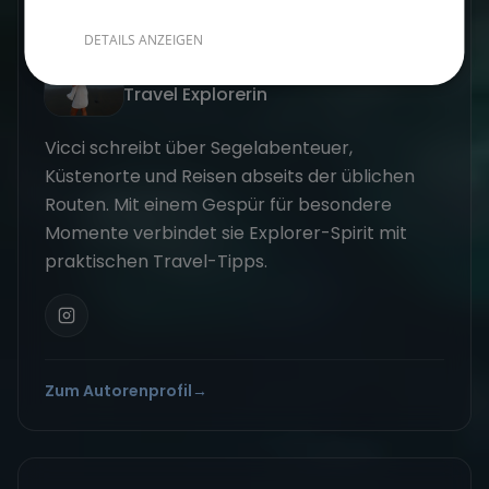
GESCHRIEBEN VON
DETAILS ANZEIGEN
Vicci
Travel Explorerin
Vicci schreibt über Segelabenteuer,
Küstenorte und Reisen abseits der üblichen
Routen. Mit einem Gespür für besondere
Momente verbindet sie Explorer-Spirit mit
praktischen Travel-Tipps.
Zum Autorenprofil
→