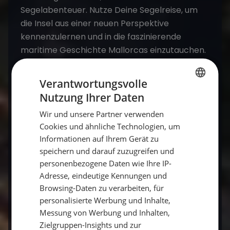
Segelabenteuer. Nutze Deine Segelreise, um
die Insel aus einer neuen Perspektive
kennenzulernen und in die faszinierende
maritime Geschichte Mallorcas einzutauchen.
Verantwortungsvolle
Häufige Fragen zum Segelurlaub auf
Nutzung Ihrer Daten
Mallorca
GERMAN
Wir und unsere Partner verwenden
GERMAN
Cookies und ähnliche Technologien, um
Was macht Mallorca als Segelrevier
ENGLISH
Informationen auf Ihrem Gerät zu
besonders?
speichern und darauf zuzugreifen und
personenbezogene Daten wie Ihre IP-
Eine vielfältige Küste, geschützte Buchten
Adresse, eindeutige Kennungen und
(Calas) und eine sehr gute Infrastruktur – ideal
Browsing-Daten zu verarbeiten, für
für Einsteiger wie für Genießer.
personalisierte Werbung und Inhalte,
Messung von Werbung und Inhalten,
Zielgruppen-Insights und zur
Wann ist die beste Reisezeit für Mallorca?