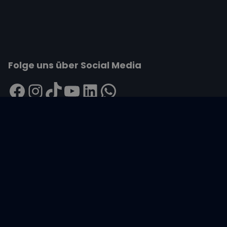
Folge uns über Social Media
Impressum
|
Datenschutzerklärung
|
ARB's
|
Cookie-
Richtlinie
|
Cookie-Einstellungen
Wir übertragen alle Daten mit der sicheren
SSL-Verschlüsselung.