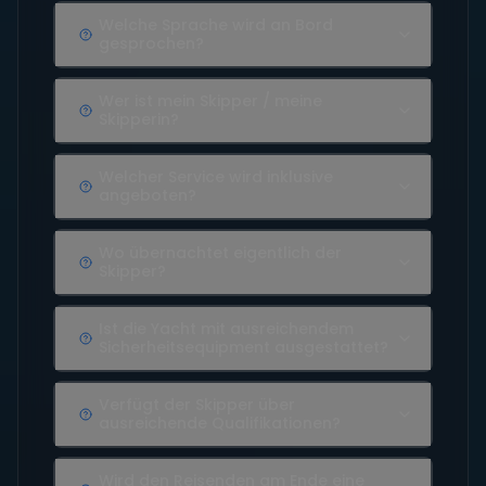
Welche Sprache wird an Bord
gesprochen?
Wer ist mein Skipper / meine
Skipperin?
Welcher Service wird inklusive
angeboten?
Wo übernachtet eigentlich der
Skipper?
Ist die Yacht mit ausreichendem
Sicherheitsequipment ausgestattet?
Verfügt der Skipper über
ausreichende Qualifikationen?
Wird den Reisenden am Ende eine