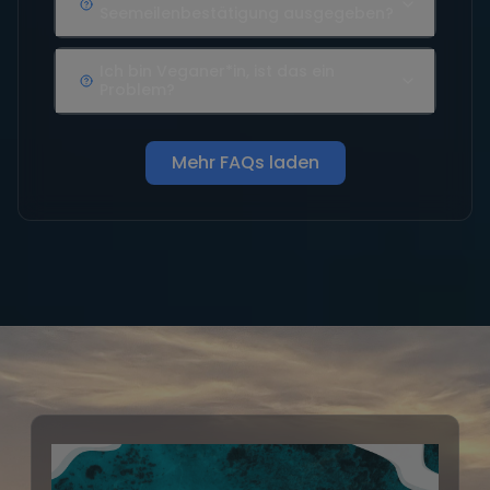
Seemeilenbestätigung ausgegeben?
Ich bin Veganer*in, ist das ein
Problem?
Mehr FAQs laden