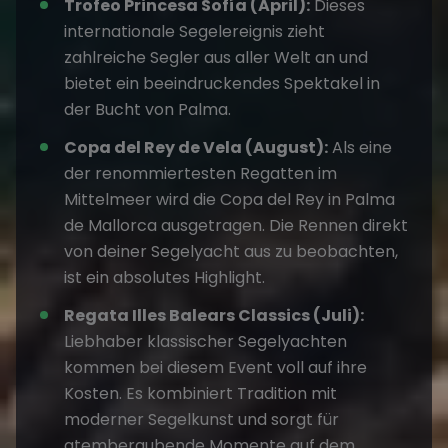
Trofeo Princesa Sofía (April):
Dieses
internationale Segelereignis zieht
zahlreiche Segler aus aller Welt an und
bietet ein beeindruckendes Spektakel in
der Bucht von Palma.
Copa del Rey de Vela (August):
Als eine
der renommiertesten Regatten im
Mittelmeer wird die Copa del Rey in Palma
de Mallorca ausgetragen. Die Rennen direkt
von deiner Segelyacht aus zu beobachten,
ist ein absolutes Highlight.
Regata Illes Balears Classics (Juli):
Liebhaber klassischer Segelyachten
kommen bei diesem Event voll auf ihre
Kosten. Es kombiniert Tradition mit
moderner Segelkunst und sorgt für
atemberaubende Momente auf dem