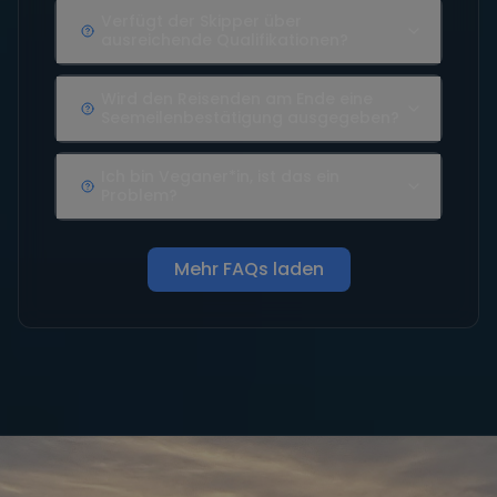
Verfügt der Skipper über
ausreichende Qualifikationen?
Wird den Reisenden am Ende eine
Seemeilenbestätigung ausgegeben?
Ich bin Veganer*in, ist das ein
Problem?
Mehr FAQs laden