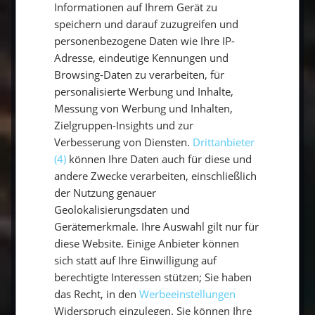
ENGLISH
Informationen auf Ihrem Gerät zu
speichern und darauf zuzugreifen und
Dein Traumurlaub auf Mallorca wartet
personenbezogene Daten wie Ihre IP-
Kombiniere Segelabenteuer mit kulturellen
Adresse, eindeutige Kennungen und
Browsing-Daten zu verarbeiten, für
Highlights und entdecke Mallorca von seiner
personalisierte Werbung und Inhalte,
authentischsten Seite. Ob du die traditionelle
Messung von Werbung und Inhalten,
Fiesta de Sant Antoni erlebst oder die Copa
Zielgruppen-Insights und zur
del Rey de Vela verfolgst – deine Segelyacht
Verbesserung von Diensten.
Drittanbieter
ist der perfekte Ausgangspunkt.
(4)
können Ihre Daten auch für diese und
andere Zwecke verarbeiten, einschließlich
Jetzt Segelyacht mieten und Mallorca
der Nutzung genauer
erleben:
Starte dein Abenteuer auf den
Geolokalisierungsdaten und
Balearen und genieße das Beste aus Kultur,
Gerätemerkmale. Ihre Auswahl gilt nur für
diese Website. Einige Anbieter können
Segeln und traumhaften Landschaften. Dein
sich statt auf Ihre Einwilligung auf
unvergesslicher Segelurlaub wartet auf dich!
berechtigte Interessen stützen; Sie haben
das Recht, in den
Werbeeinstellungen
Jetzt buchen
Widerspruch einzulegen. Sie können Ihre