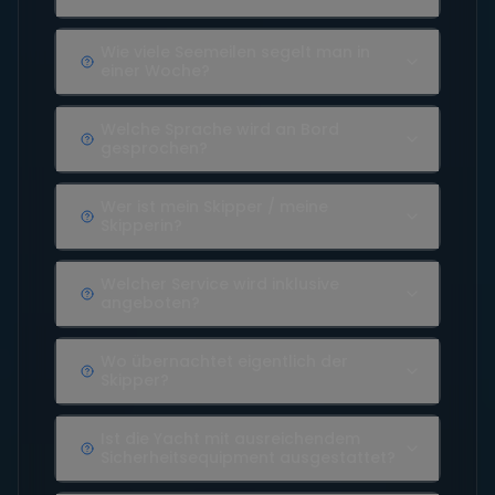
Wie viele Seemeilen segelt man in
einer Woche?
Welche Sprache wird an Bord
gesprochen?
Wer ist mein Skipper / meine
Skipperin?
Welcher Service wird inklusive
angeboten?
Wo übernachtet eigentlich der
Skipper?
Ist die Yacht mit ausreichendem
Sicherheitsequipment ausgestattet?