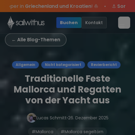
Skip to content
roatien
! ⛵
⚓
Sommer-Special
: Mit Code
Yacht
sich
•
ei dabei.
e Angebote mehr Sowie
Sichere Dir jetzt
Season Closing Party 2026!
Dein Meilenbuch und Deine sailwi
20€ Rabatt auf deinen ersten Tö
Die Saison war
•
Buchen
Kontakt
Menü
← Alle Blog-Themen
Allgemein
Nicht kategorisiert
Revierbericht
Traditionelle Feste
Mallorca und Regatten
von der Yacht aus
Lucas Schmitt
•
26. Dezember 2025
#Mallorca
#Mallorca segeltörn