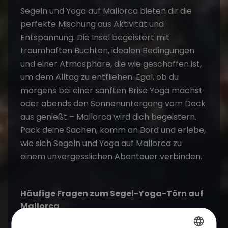
Segeln und Yoga
auf
Mallorca
bieten dir die
perfekte Mischung aus Aktivität und
Entspannung. Die Insel begeistert mit
traumhaften Buchten, idealen Bedingungen
und einer Atmosphäre, die wie geschaffen ist,
um dem Alltag zu entfliehen. Egal, ob du
morgens bei einer sanften Brise Yoga machst
oder abends den Sonnenuntergang vom Deck
aus genießt –
Mallorca
wird dich begeistern.
Pack deine Sachen, komm an Bord und erlebe,
wie sich
Segeln und Yoga
auf
Mallorca
zu
einem
unvergesslichen Abenteuer
verbinden.
Häufige Fragen zum Segel-Yoga-Törn auf
Mallorca