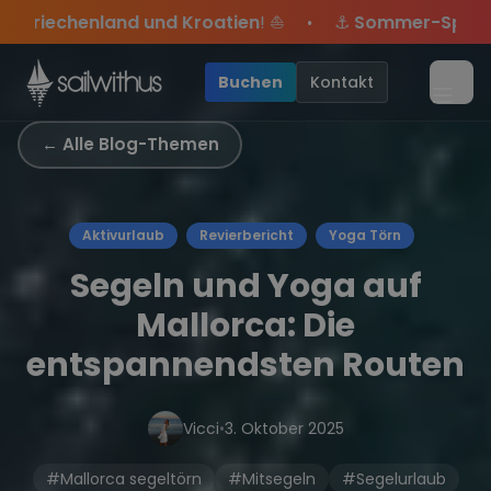
Skip to content
ien
! ⛵
⚓
Sommer-Special
: Mit Code
Yacht
sicherst 
•
bei.
 Angebote mehr Sowie
Sichere Dir jetzt
Season Closing Party 2026!
Dein Meilenbuch und Deine sailwi
20€ Rabatt auf deinen ersten Tö
Die Saison war lege
•
Buchen
Kontakt
Menü
← Alle Blog-Themen
Aktivurlaub
Revierbericht
Yoga Törn
Segeln und Yoga auf
Mallorca: Die
entspannendsten Routen
Vicci
•
3. Oktober 2025
#Mallorca segeltörn
#Mitsegeln
#Segelurlaub