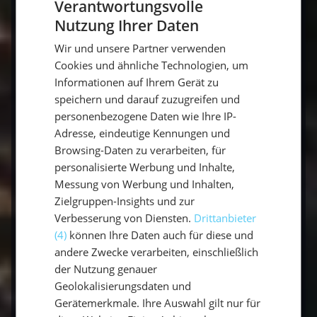
Verantwortungsvolle
Für wen ist ein Segel-Yoga-Törn geeignet?
Nutzung Ihrer Daten
GERMAN
Für alle, die Entspannung und Aktivurlaub
Wir und unsere Partner verwenden
GERMAN
verbinden möchten – Yoga-Erfahrung ist nicht
Cookies und ähnliche Technologien, um
ENGLISH
nötig.
Informationen auf Ihrem Gerät zu
speichern und darauf zuzugreifen und
personenbezogene Daten wie Ihre IP-
Wo findet das Yoga an Bord statt?
Adresse, eindeutige Kennungen und
Browsing-Daten zu verarbeiten, für
Meist morgens an Deck oder an ruhigen
personalisierte Werbung und Inhalte,
Ankerplätzen und Stränden mit Blick aufs
Messung von Werbung und Inhalten,
Meer.
Zielgruppen-Insights und zur
Verbesserung von Diensten.
Drittanbieter
(4)
können Ihre Daten auch für diese und
Wann ist die beste Reisezeit für Mallorca?
andere Zwecke verarbeiten, einschließlich
der Nutzung genauer
Mai bis Oktober – besonders angenehm im
Geolokalisierungsdaten und
Juni und September.
Gerätemerkmale. Ihre Auswahl gilt nur für