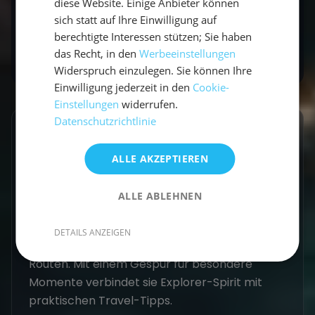
diese Website. Einige Anbieter können
Bereit für Balance an Bord? Entdecke unseren
sich statt auf Ihre Einwilligung auf
Yoga-Segeltörn
auf Mallorca.
berechtigte Interessen stützen; Sie haben
das Recht, in den
Werbeeinstellungen
Widerspruch einzulegen. Sie können Ihre
Einwilligung jederzeit in den
Cookie-
Einstellungen
widerrufen.
Datenschutzrichtlinie
GESCHRIEBEN VON
ALLE AKZEPTIEREN
Vicci
Travel Explorerin
ALLE ABLEHNEN
Vicci schreibt über Segelabenteuer,
DETAILS ANZEIGEN
Küstenorte und Reisen abseits der üblichen
Routen. Mit einem Gespür für besondere
Momente verbindet sie Explorer-Spirit mit
praktischen Travel-Tipps.