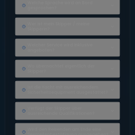
Welche Sprache wird an Bord
gesprochen?
Wer ist mein Skipper / meine
Skipperin?
Welcher Service wird inklusive
angeboten?
Wo übernachtet eigentlich der
Skipper?
Ist die Yacht mit ausreichendem
Sicherheitsequipment ausgestattet?
Verfügt der Skipper über
ausreichende Qualifikationen?
Wird den Reisenden am Ende eine
Seemeilenbestätigung ausgegeben?