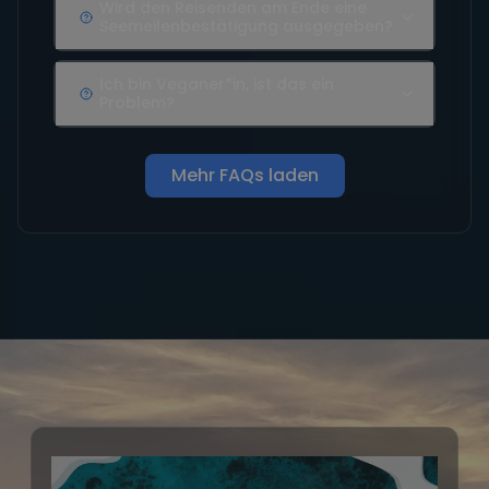
Wird den Reisenden am Ende eine
Seemeilenbestätigung ausgegeben?
Ich bin Veganer*in, ist das ein
Problem?
Mehr FAQs laden