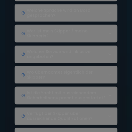
Welche Sprache wird an Bord
gesprochen?
Wer ist mein Skipper / meine
Skipperin?
Welcher Service wird inklusive
angeboten?
Wo übernachtet eigentlich der
Skipper?
Ist die Yacht mit ausreichendem
Sicherheitsequipment ausgestattet?
Verfügt der Skipper über
ausreichende Qualifikationen?