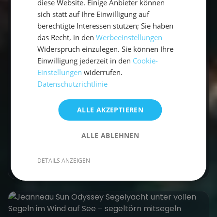
diese Website. Einige Anbieter können
sich statt auf Ihre Einwilligung auf
Allgemein
berechtigte Interessen stützen; Sie haben
Ostseeinseln Segeln: Ein
das Recht, in den
Werbeeinstellungen
Widerspruch einzulegen. Sie können Ihre
Paradies für Segler und
Einwilligung jederzeit in den
Cookie-
Naturfreunde
Einstellungen
widerrufen.
Datenschutzrichtlinie
Ostseeinseln Segeln: Segelurlaub auf
traumhaften Routen. Idyllische Buchten,
ALLE AKZEPTIEREN
Naturparadiese und unvergessliche Erlebnisse
warten auf dich!
ALLE ABLEHNEN
Vicci
•
11. Juli 2025
DETAILS ANZEIGEN
Mehr erfahren