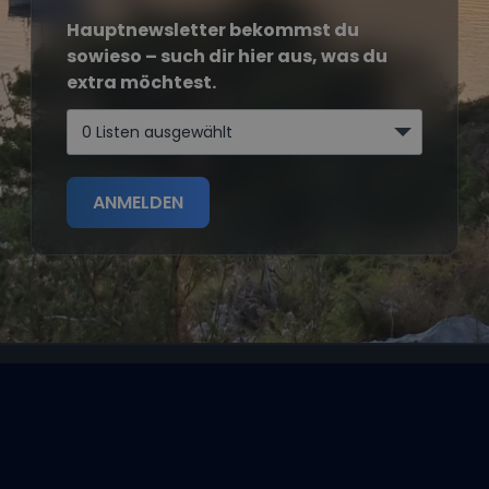
Hauptnewsletter bekommst du
sowieso – such dir hier aus, was du
extra möchtest.
0 Listen ausgewählt
ANMELDEN
Segeltörns
Reviere
Entdecke
Reisethemen