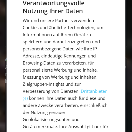
Top Segelreviere für Anfänger in Deutschland.
Verantwortungsvolle
Ob ruhige Binnengewässer oder die Ostsee -
Nutzung Ihrer Daten
GERMAN
finde dein perfektes Revier & starte deinen...
Wir und unsere Partner verwenden
GERMAN
Vicci
•
1. August 2025
Cookies und ähnliche Technologien, um
ENGLISH
Informationen auf Ihrem Gerät zu
Mehr erfahren
speichern und darauf zuzugreifen und
personenbezogene Daten wie Ihre IP-
Adresse, eindeutige Kennungen und
Browsing-Daten zu verarbeiten, für
personalisierte Werbung und Inhalte,
Messung von Werbung und Inhalten,
Zielgruppen-Insights und zur
Verbesserung von Diensten.
Drittanbieter
(4)
können Ihre Daten auch für diese und
andere Zwecke verarbeiten, einschließlich
der Nutzung genauer
Geolokalisierungsdaten und
Gerätemerkmale. Ihre Auswahl gilt nur für