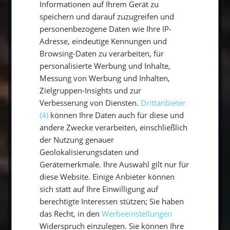
Informationen auf Ihrem Gerät zu
speichern und darauf zuzugreifen und
personenbezogene Daten wie Ihre IP-
Adresse, eindeutige Kennungen und
Browsing-Daten zu verarbeiten, für
personalisierte Werbung und Inhalte,
Messung von Werbung und Inhalten,
Zielgruppen-Insights und zur
5. Dein nächster Schritt
Verbesserung von Diensten.
Drittanbieter
(4)
können Ihre Daten auch für diese und
Jetzt weißt du, welche Ausstattung deinen
andere Zwecke verarbeiten, einschließlich
Segelurlaub perfekt macht. Hast du Lust
der Nutzung genauer
bekommen, selbst in See zu stechen? Schau
Geolokalisierungsdaten und
dir unsere aktuellen Segelangebote an und
Gerätemerkmale. Ihre Auswahl gilt nur für
finde die passende Tour für dich.
diese Website. Einige Anbieter können
sich statt auf Ihre Einwilligung auf
berechtigte Interessen stützen; Sie haben
Plane noch heute deinen nächsten
das Recht, in den
Werbeeinstellungen
Segelurlaub mit Sailwithus und genieße
Widerspruch einzulegen. Sie können Ihre