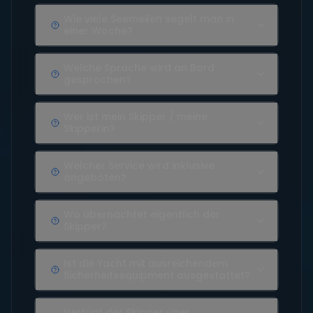
Wie viele Seemeilen segelt man in
einer Woche?
Welche Sprache wird an Bord
gesprochen?
Wer ist mein Skipper / meine
Skipperin?
Welcher Service wird inklusive
angeboten?
Wo übernachtet eigentlich der
Skipper?
Ist die Yacht mit ausreichendem
Sicherheitsequipment ausgestattet?
Verfügt der Skipper über